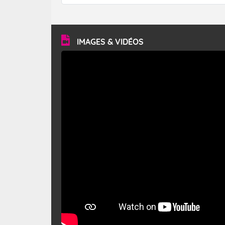
forêt. Mais qu'est-ce que le mistral ? Quelles sont ses
caractéristiques ? Le mistral est un vent régional,
turbulent et généralement sec, pouvant souffler à une
vitesse moyenne de 50 km/h et atteindre 80 à 100 km/h
en rafales, parfois davantage. Il parcourt la basse vallée
du Rhône et la Provence et envahit le littoral
IMAGES & VIDÉOS
méditerranéen à partir de la Camargue.