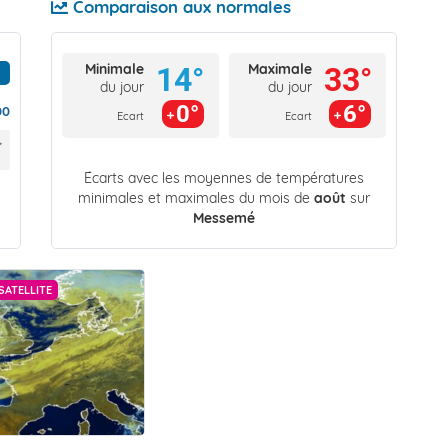
Comparaison aux normales
Minimale
Maximale
14°
33°
du jour
du jour
0°
6°
00
Ecart
Ecart
Écarts avec les moyennes de températures
minimales et maximales du mois de
août
sur
Messemé
SATELLITE