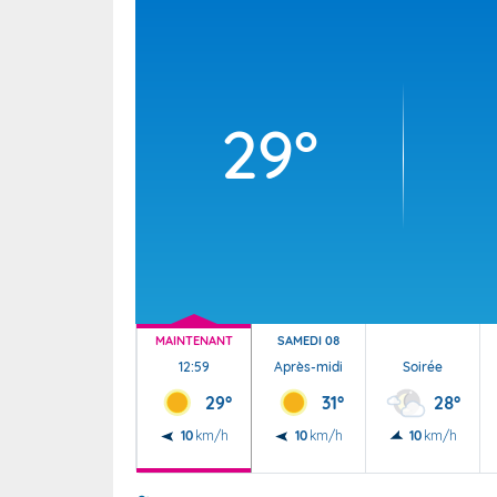
Wallis e
Grand fr
29°
MAINTENANT
SAMEDI 08
12:59
Après-midi
Soirée
29°
31°
28°
10
km/h
10
km/h
10
km/h