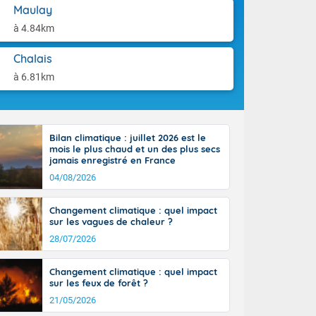
st du pays en
aison.
Maulay
que sur la
à 4.84km
, la chaine
 par
Chalais
ure nuageuse
n seconde
à 6.81km
e Midi-
u-Charentes.
 90 km/h. Les
 30 degrés
Bilan climatique : juillet 2026 est le
e, avec 34 à
mois le plus chaud et un des plus secs
s, et 39 à 40
jamais enregistré en France
04/08/2026
Changement climatique : quel impact
sur les vagues de chaleur ?
28/07/2026
e-Aquitaine,
'Île-de-
Changement climatique : quel impact
isolés
sur les feux de forêt ?
maritimes sont
21/05/2026
 ondées sont