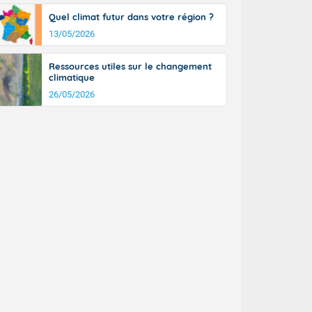
tinée, un peu
Quel climat futur dans votre région ?
ud du pays en
13/05/2026
tique. Des
ers le Jura et
ancs de
Ressources utiles sur le changement
t lumineux et
climatique
nise sur le
26/05/2026
ipitations en
km/h. Côté
mprises entre
 17 en Anjou.
açade
des pointes