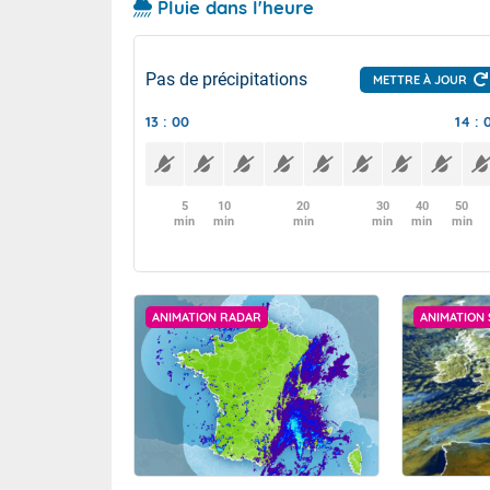
Pluie dans l'heure
Pas de précipitations
METTRE À JOUR
13 : 00
14 : 
5
10
20
30
40
50
min
min
min
min
min
min
ANIMATION RADAR
ANIMATION 