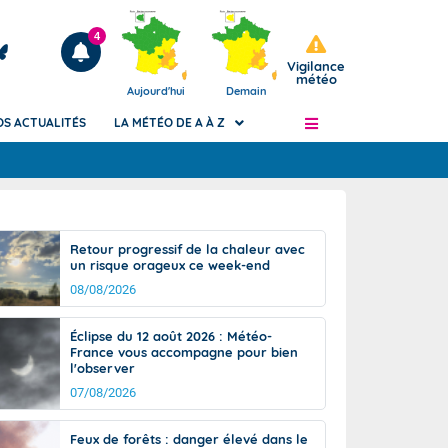
4
Vigilance
météo
Aujourd'hui
Demain
OS ACTUALITÉS
LA MÉTÉO DE A À Z
Articles
ngers
Retour progressif de la chaleur avec
Phénomènes dangereux de J+2 à J+7
un risque orageux ce week-end
civile
Avertissement pluies intenses à l'échelle
08/08/2026
des communes (Apic)
és
Bulletins Marine
Éclipse du 12 août 2026 : Météo-
France vous accompagne pour bien
ateur de
Bulletins d'estimation du risque
l'observer
d'avalanche
07/08/2026
-pompier
Météo des forêts
Vigicrues
Feux de forêts : danger élevé dans le