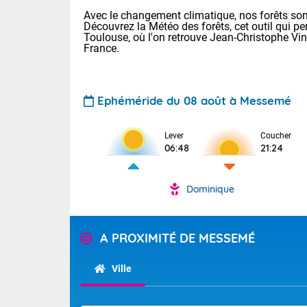
Avec le changement climatique, nos forêts sont
Découvrez la Météo des forêts, cet outil qui pe
Toulouse, où l'on retrouve Jean-Christophe Vi
France.
Ephéméride du 08 août à Messemé
Voici les tem
Lever
Coucher
: 22/28 Paris
06:48
21:24
Clermont-Fd :
Limoges : 24/
Lille : 22/29
Dominique
TENDANCE P
Cet après-mi
Pour la sema
Très chaud
A PROXIMITÉ DE MESSEMÉ
départemen
Au niveau du 
températures 
Maritimes 
Ville
(26), Gard 
Tendance des
(83), et Vau
2026 :