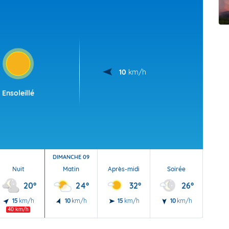
t Futuna
oid
10
km/h
Ensoleillé
DIMANCHE 09
Nuit
Matin
Après-midi
Soirée
Nu
20°
24°
32°
26°
15
km/h
10
km/h
15
km/h
10
km/h
10
40 km/h