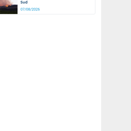
Sud
07/08/2026
it
20°
km/h