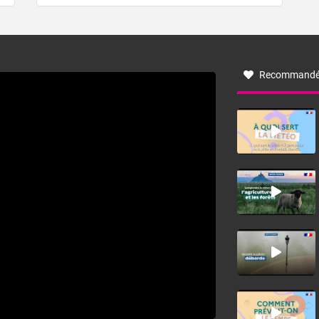
de forêt. Mais qu'est-ce que la tramontane ? Quelles sont
ses caractéristiques ? La tramontane est un vent
turbulent soufflant de secteur nord-ouest à nord, ou ouest
à nord-ouest, dans un secteur qui part du Roussillon à la
vallée de l’Aude et à l’ouest de l’Hérault. L’étymologie de
ce vent vient du latin trasmontanus, signifiant au-delà des
monts, en allusion aux régions montagneuses d’où
Recommandé
provient ce vent.