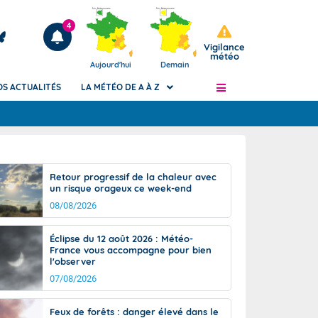
4
Vigilance
météo
Aujourd'hui
Demain
OS ACTUALITÉS
LA MÉTÉO DE A À Z
Articles
ngers
Retour progressif de la chaleur avec
Phénomènes dangereux de J+2 à J+7
un risque orageux ce week-end
civile
Avertissement pluies intenses à l'échelle
08/08/2026
des communes (Apic)
és
Bulletins Marine
Éclipse du 12 août 2026 : Météo-
France vous accompagne pour bien
ateur de
Bulletins d'estimation du risque
l'observer
d'avalanche
07/08/2026
-pompier
Météo des forêts
Vigicrues
Feux de forêts : danger élevé dans le