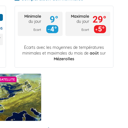
Minimale
Maximale
9°
29°
du jour
du jour
4°
5°
05
Ecart
Ecart
Écarts avec les moyennes de températures
minimales et maximales du mois de
août
sur
Mézerolles
SATELLITE