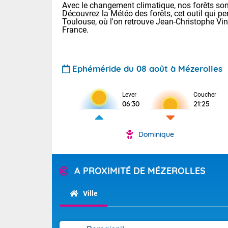
Avec le changement climatique, nos forêts sont
Découvrez la Météo des forêts, cet outil qui pe
Toulouse, où l'on retrouve Jean-Christophe Vi
France.
Ephéméride du 08 août à Mézerolles
Voici les tem
Lever
Coucher
06:30
21:25
29/16 Paris :
Clermont-Fd :
Limoges : 33/
Dominique
Lille : 28/15
TENDANCE P
Demain dima
Pour la sema
A PROXIMITÉ DE MÉZEROLLES
Temps orag
département
Les températu
sensible, auc
(2A), Haute
Ville
Savoie (73)
Tendance des
septembre 20
Des résidus p