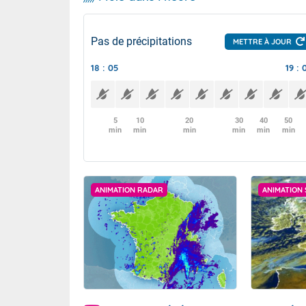
Pas de précipitations
METTRE À JOUR
18 : 05
19 : 
5
10
20
30
40
50
min
min
min
min
min
min
ANIMATION RADAR
ANIMATION 