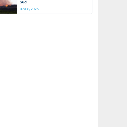
Sud
07/08/2026
it
15°
km/h