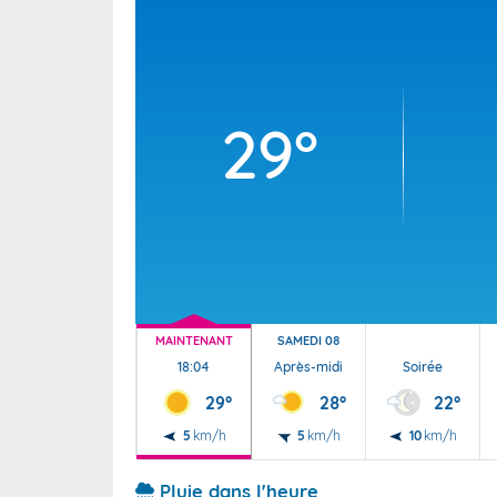
Wallis e
Grand fr
29°
MAINTENANT
SAMEDI 08
18:04
Après-midi
Soirée
29°
28°
22°
5
km/h
5
km/h
10
km/h
Pluie dans l'heure