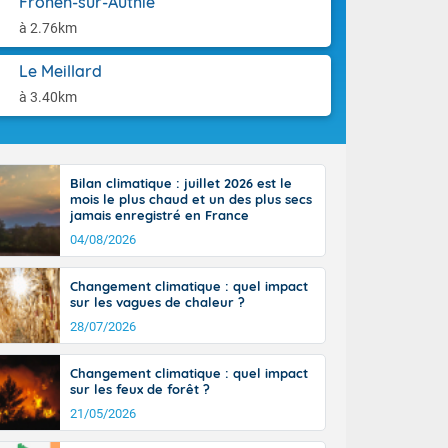
Frohen-sur-Authie
'Île-de-
aison.
isolés
à 2.76km
maritimes sont
ondées sont
Le Meillard
tinée, un peu
à 3.40km
ud du pays,
étroite
midi du Massif
de la
Bilan climatique : juillet 2026 est le
ciel est le
mois le plus chaud et un des plus secs
lle salve
jamais enregistré en France
nant de bons
04/08/2026
e vent,
r les deux
Changement climatique : quel impact
ine, entre 11
sur les vagues de chaleur ?
28 sur les
ns l'intérieur
28/07/2026
 en vallée de
Changement climatique : quel impact
sur les feux de forêt ?
21/05/2026