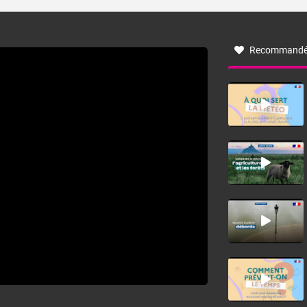
turbulent soufflant de secteur nord-ouest à nord, ou ouest
à nord-ouest, dans un secteur qui part du Roussillon à la
vallée de l’Aude et à l’ouest de l’Hérault. L’étymologie de
ce vent vient du latin trasmontanus, signifiant au-delà des
monts, en allusion aux régions montagneuses d’où
Recommandé
provient ce vent.