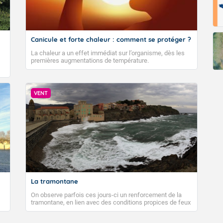
Canicule et forte chaleur : comment se protéger ?
La chaleur a un effet immédiat sur l’organisme, dès les
premières augmentations de température.
VENT
La tramontane
On observe parfois ces jours-ci un renforcement de la
tramontane, en lien avec des conditions propices de feux
de forêt. Mais qu'est-ce que la tramontane ? Quelles sont
ses caractéristiques ? La tramontane est un vent