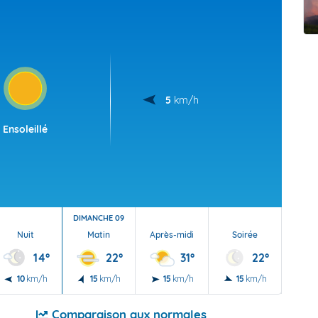
t Futuna
oid
5
km/h
Ensoleillé
DIMANCHE 09
Nuit
Matin
Après-midi
Soirée
Nu
14°
22°
31°
22°
10
km/h
15
km/h
15
km/h
15
km/h
10
Comparaison aux normales