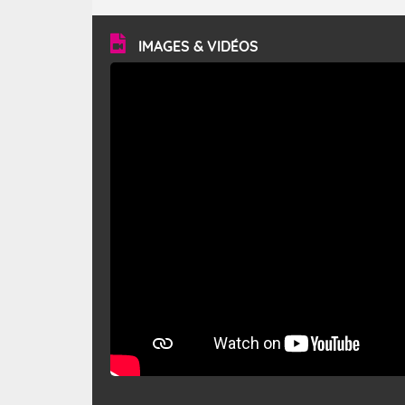
turbulent et généralement sec, pouvant souffler à une
vitesse moyenne de 50 km/h et atteindre 80 à 100 km/h
en rafales, parfois davantage. Il parcourt la basse vallée
du Rhône et la Provence et envahit le littoral
IMAGES & VIDÉOS
méditerranéen à partir de la Camargue.