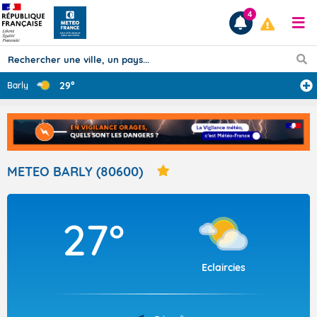
4
29°
Barly
Prévisions
TOUS LES RÉSULTATS
METEO BARLY (80600)
Articles
27°
Eclaircies