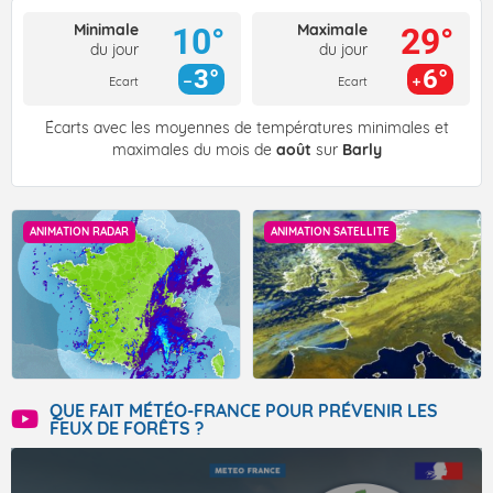
Minimale
Maximale
10°
29°
du jour
du jour
3°
6°
Ecart
Ecart
Écarts avec les moyennes de températures minimales et
maximales du mois de
août
sur
Barly
ANIMATION RADAR
ANIMATION SATELLITE
QUE FAIT MÉTÉO-FRANCE POUR PRÉVENIR LES
FEUX DE FORÊTS ?