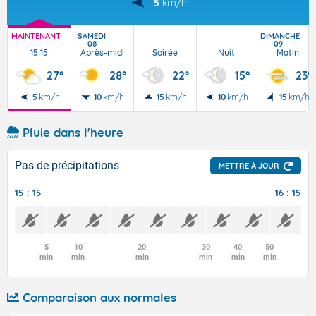
5
km/h
MAINTENANT
SAMEDI
DIMANCHE
08
09
15:15
Après-midi
Soirée
Nuit
Matin
27°
28°
22°
15°
23°
5
km/h
10
km/h
15
km/h
10
km/h
15
km/h
Pluie dans l'heure
Pas de précipitations
METTRE À JOUR
15 : 15
16 : 15
5
10
20
30
40
50
min
min
min
min
min
min
Comparaison aux normales