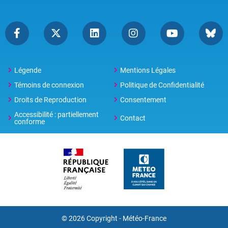
Légende
Mentions Légales
Témoins de connexion
Politique de Confidentialité
Droits de Reproduction
Consentement
Accessibilité : partiellement
Contact
conforme
© 2026 Copyright -
Météo-France