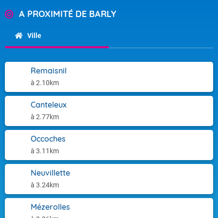
A PROXIMITÉ DE BARLY
Ville
Remaisnil
à 2.10km
Canteleux
à 2.77km
Occoches
à 3.11km
Neuvillette
à 3.24km
Mézerolles