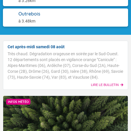
à 3.26km
Outrebois
à 3.48km
Cet après-midi samedi 08 août
Très chaud. Dégradation orageuse en soirée par le Sud-Ouest.
12 départements sont placés en vigilance orange "Canicule" :
Alpes-Maritimes (06), Ardèche (07), Corse-du-Sud (2A), Haute-
Corse (2B), Drôme (26), Gard (30), Isère (38), Rhône (69), Savoie
(73), Haute-Savoie (74), Var (83), et Vaucluse (84).
LIRE LE BULLETIN
INFOS MÉTÉO