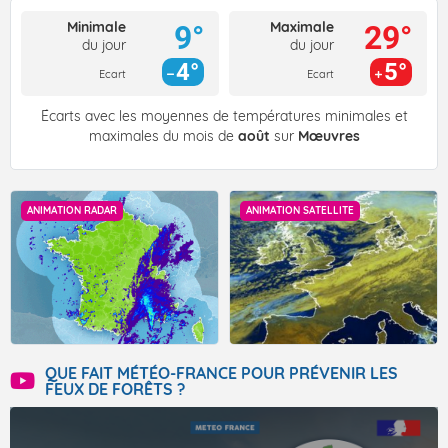
Minimale
Maximale
9°
29°
du jour
du jour
4°
5°
Ecart
Ecart
Écarts avec les moyennes de températures minimales et
maximales du mois de
août
sur
Mœuvres
ANIMATION RADAR
ANIMATION SATELLITE
QUE FAIT MÉTÉO-FRANCE POUR PRÉVENIR LES
FEUX DE FORÊTS ?