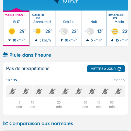
10
km/h
MAINTENANT
SAMEDI
DIMANCHE
08
09
18:17
Après-midi
Soirée
Nuit
Matin
29°
28°
22°
13°
22°
10
km/h
5
km/h
10
km/h
5
km/h
15
km/h
Pluie dans l'heure
Pas de précipitations
METTRE À JOUR
18 : 15
19 : 15
5
10
20
30
40
50
min
min
min
min
min
min
Comparaison aux normales