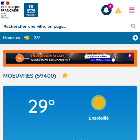
4
28°
Mœuvres
Prévisions
TOUS LES RÉSULTATS
MOEUVRES (59400)
Articles
29°
Ensoleillé