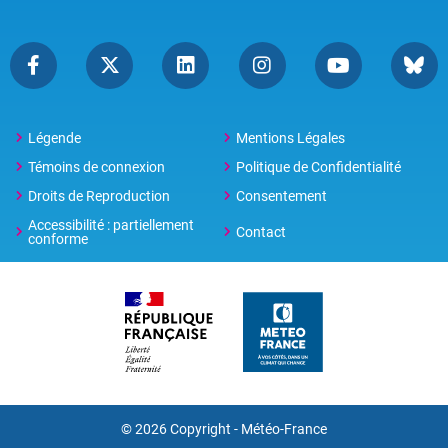
Légende
Mentions Légales
Témoins de connexion
Politique de Confidentialité
Droits de Reproduction
Consentement
Accessibilité : partiellement
Contact
conforme
© 2026 Copyright -
Météo-France