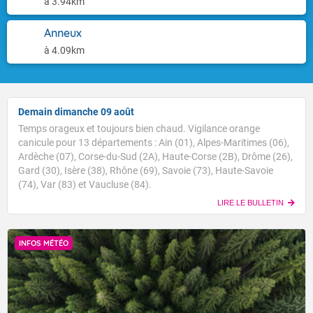
à 3.94km
Anneux
à 4.09km
Demain dimanche 09 août
Temps orageux et toujours bien chaud. Vigilance orange
canicule pour 13 départements : Ain (01), Alpes-Maritimes (06),
Ardèche (07), Corse-du-Sud (2A), Haute-Corse (2B), Drôme (26),
Gard (30), Isère (38), Rhône (69), Savoie (73), Haute-Savoie
(74), Var (83) et Vaucluse (84).
LIRE LE BULLETIN
INFOS MÉTÉO