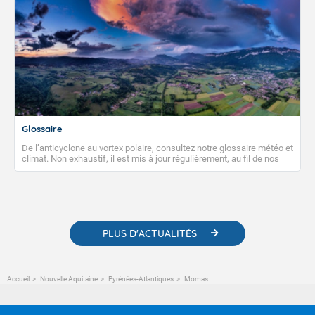
Glossaire
De l’anticyclone au vortex polaire, consultez notre glossaire météo et
climat. Non exhaustif, il est mis à jour régulièrement, au fil de nos
publications. Vous y trouverez également des liens utiles vers nos
contenus pédagogiques concernant les phénomènes
météorologiques et des informations scientifiques sur le
changement climatique.
PLUS D'ACTUALITÉS
Accueil
Nouvelle Aquitaine
Pyrénées-Atlantiques
Momas