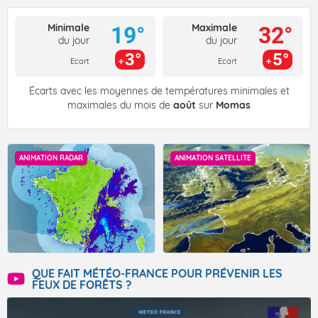
Minimale
Maximale
19°
32°
du jour
du jour
3°
5°
Ecart
Ecart
Écarts avec les moyennes de températures minimales et
maximales du mois de
août
sur
Momas
ANIMATION RADAR
ANIMATION SATELLITE
QUE FAIT MÉTÉO-FRANCE POUR PRÉVENIR LES
FEUX DE FORÊTS ?