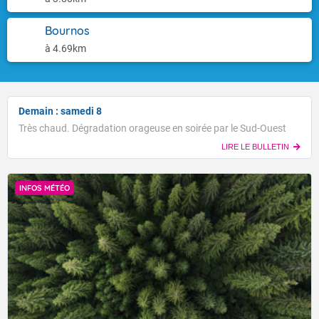
Bournos
à 4.69km
Demain : samedi 8
Très chaud. Dégradation orageuse en soirée par le Sud-Ouest
LIRE LE BULLETIN
INFOS MÉTÉO