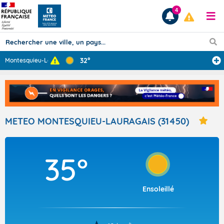
4
32°
Montesquieu-Lau
...
Prévisions
TOUS LES RÉSULTATS
METEO MONTESQUIEU-LAURAGAIS (31450)
Articles
35°
Ensoleillé