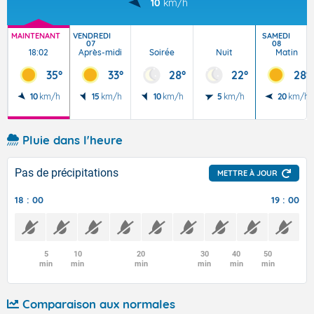
10
km/h
MAINTENANT
VENDREDI
SAMEDI
07
08
18:02
Après-midi
Soirée
Nuit
Matin
35°
33°
28°
22°
28°
10
km/h
15
km/h
10
km/h
5
km/h
20
km/h
Pluie dans l'heure
Pas de précipitations
METTRE À JOUR
18 : 00
19 : 00
5
10
20
30
40
50
min
min
min
min
min
min
Comparaison aux normales