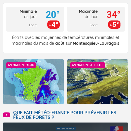
Minimale
Maximale
20°
34°
du jour
du jour
4°
5°
Ecart
Ecart
Écarts avec les moyennes de températures minimales et
maximales du mois de
août
sur
Montesquieu-Lauragais
ANIMATION RADAR
ANIMATION SATELLITE
QUE FAIT MÉTÉO-FRANCE POUR PRÉVENIR LES
FEUX DE FORÊTS ?