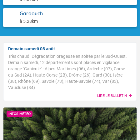
Gardouch
à 5.28km
Demain samedi 08 août
Très chaud. Dégradation orageuse en soirée par le Sud-Ouest.
Demain samedi, 12 départements sont placés en vigilance
orange "Canicule" : Alpes-Maritimes (06), Ardèche (07), Corse-
du-Sud (2A), Haute-Corse (2B), Drôme (26), Gard (30), Isère
(38), Rhône (69), Savoie (73), Haute-Savoie (74), Var (83),
Vaucluse (84)
LIRE LE BULLETIN
INFOS MÉTÉO