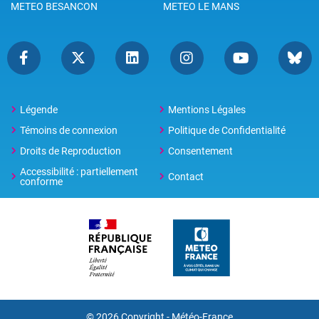
METEO BESANCON
METEO LE MANS
Légende
Mentions Légales
Témoins de connexion
Politique de Confidentialité
Droits de Reproduction
Consentement
Accessibilité : partiellement
Contact
conforme
© 2026 Copyright -
Météo-France