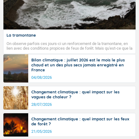
La tramontane
On observe parfois ces jours-ci un renforcement de la tramontane, en
lien avec des conditions propices de feux de forêt. Mais qu'est-ce que la
tramontane ? Quelles sont ses caractéristiques ? La tramontane est un
vent turbulent soufflant de secteur nord-ouest à nord, ou ouest à nord-
Bilan climatique : juillet 2026 est le mois le plus
ouest, dans un secteur qui part du Roussillon à la vallée de l’Aude et à
chaud et un des plus secs jamais enregistré en
l’ouest de l’Hérault. L’étymologie de ce vent vient du latin trasmontanus,
France
signifiant au-delà des monts, en allusion aux régions montagneuses
d’où provient ce vent.
04/08/2026
Changement climatique : quel impact sur les
vagues de chaleur ?
28/07/2026
Changement climatique : quel impact sur les feux
de forêt ?
21/05/2026