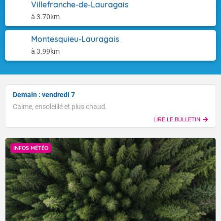
Villefranche-de-Lauragais
à 3.70km
Montesquieu-Lauragais
à 3.99km
Demain : vendredi 7
Calme, ensoleillé et plus chaud.
LIRE LE BULLETIN
INFOS MÉTÉO