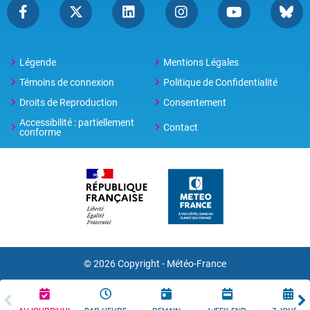
Légende
Mentions Légales
Témoins de connexion
Politique de Confidentialité
Droits de Reproduction
Consentement
Accessibilité : partiellement
Contact
conforme
© 2026 Copyright -
Météo-France