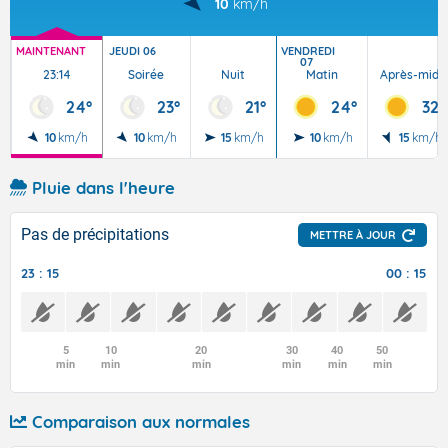
10
km/h
MAINTENANT
JEUDI 06
VENDREDI
07
23:14
Soirée
Nuit
Matin
Après-midi
24°
23°
21°
24°
32°
10
km/h
10
km/h
15
km/h
10
km/h
15
km/h
Pluie dans l'heure
Pas de précipitations
METTRE À JOUR
23 : 15
00 : 15
5
10
20
30
40
50
min
min
min
min
min
min
Comparaison aux normales