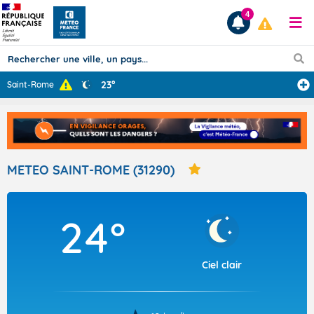
4
23°
Saint-Rome
Prévisions
TOUS LES RÉSULTATS
METEO SAINT-ROME (31290)
Articles
24°
Ciel clair