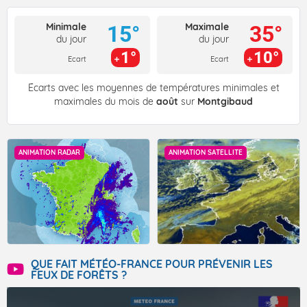
Minimale
Maximale
15°
35°
du jour
du jour
1°
10°
Ecart
Ecart
Écarts avec les moyennes de températures minimales et
maximales du mois de
août
sur
Montgibaud
ANIMATION RADAR
ANIMATION SATELLITE
QUE FAIT MÉTÉO-FRANCE POUR PRÉVENIR LES
FEUX DE FORÊTS ?