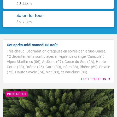
à 8.44km
Salon-la-Tour
à 9.23km
Cet après-midi samedi 08 août
Très chaud. Dégradation orageuse en soirée par le Sud-Ouest.
12 départements sont placés en vigilance orange "Canicule" :
Alpes-Maritimes (06), Ardèche (07), Corse-du-Sud (2A), Haute-
Corse (2B), Drôme (26), Gard (30), Isère (38), Rhône (69), Savoie
(73), Haute-Savoie (74), Var (83), et Vaucluse (84).
LIRE LE BULLETIN
INFOS MÉTÉO