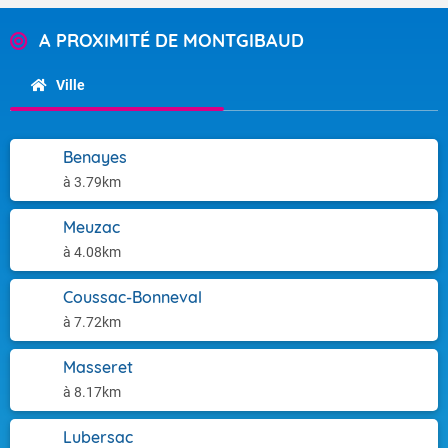
A PROXIMITÉ DE MONTGIBAUD
Ville
Benayes
à 3.79km
Meuzac
à 4.08km
Coussac-Bonneval
à 7.72km
Masseret
à 8.17km
Lubersac