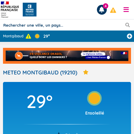
4
29°
Montgibaud
Prévisions
TOUS LES RÉSULTATS
METEO MONTGIBAUD (19210)
Articles
29°
Ensoleillé