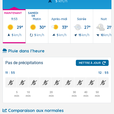
5
km/h
MAINTENANT
SAMEDI
08
11:53
Matin
Après-midi
Soirée
Nuit
29°
30°
33°
27°
21°
5
km/h
5
km/h
5
km/h
15
km/h
10
km/h
Pluie dans l'heure
Pas de précipitations
METTRE À JOUR
11 : 55
12 : 55
5
10
20
30
40
50
min
min
min
min
min
min
Comparaison aux normales