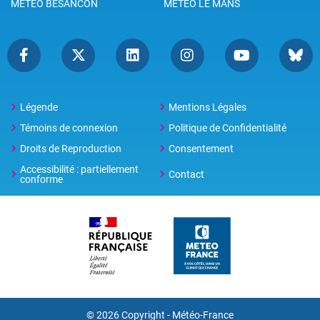
METEO BESANCON
METEO LE MANS
Légende
Mentions Légales
Témoins de connexion
Politique de Confidentialité
Droits de Reproduction
Consentement
Accessibilité : partiellement
Contact
conforme
© 2026 Copyright -
Météo-France