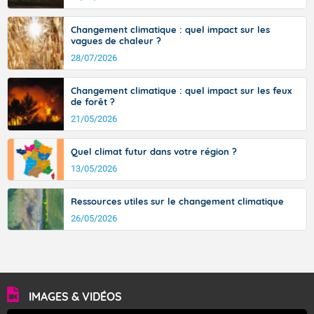
Orages.
Changement climatique : quel impact sur les
Environ 1 millimètres de précipitations sont prévus.
vagues de chaleur ?
28/07/2026
Températures minimales : 16 degrés.
Changement climatique : quel impact sur les feux
Vent faible de direction variable.
de forêt ?
Pour dimanche après-midi.
21/05/2026
Bien ensoleillé, puis orage possible en fin d'après-midi.
Quel climat futur dans votre région ?
Températures maximales : 35 degrés.
13/05/2026
Vent faible de direction variable.
Ressources utiles sur le changement climatique
26/05/2026
Fermer
IMAGES & VIDÉOS