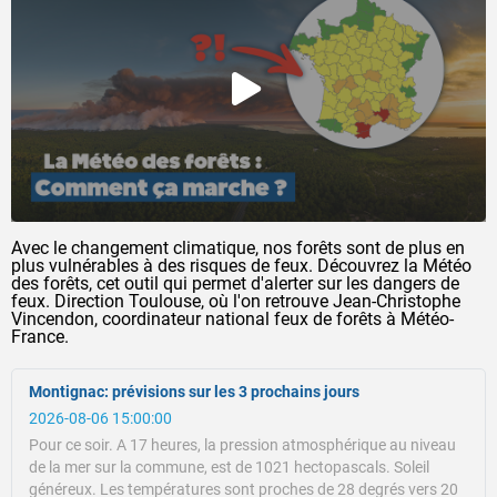
Avec le changement climatique, nos forêts sont de plus en
plus vulnérables à des risques de feux. Découvrez la Météo
des forêts, cet outil qui permet d'alerter sur les dangers de
feux. Direction Toulouse, où l'on retrouve Jean-Christophe
Vincendon, coordinateur national feux de forêts à Météo-
France.
Montignac: prévisions sur les 3 prochains jours
2026-08-06 15:00:00
Pour ce soir.
A 17 heures, la pression atmosphérique au niveau
de la mer sur la commune, est de 1021 hectopascals.
Soleil
généreux.
Les températures sont proches de 28 degrés vers 20