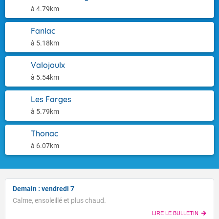
à 4.79km
Fanlac
à 5.18km
Valojoulx
à 5.54km
Les Farges
à 5.79km
Thonac
à 6.07km
Demain : vendredi 7
Calme, ensoleillé et plus chaud.
LIRE LE BULLETIN