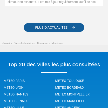
climat. Non exhaustif, il est mis à jour régulièrement, au fil de nos
publications. Vous y trouverez également des liens utiles vers nos
contenus pédagogiques concernant les phénomènes
météorologiques et des informations scientifiques sur le
changement climatique.
PLUS D'ACTUALITÉS
Accueil
Nouvelle Aquitaine
Dordogne
Montignac
Top 20 des villes les plus consultées
METEO PARIS
METEO TOULOUSE
METEO LYON
METEO BORDEAUX
METEO NANTES
METEO MONTPELLIER
METEO RENNES
METEO MARSEILLE
METEO LILLE
METEO ANGERS