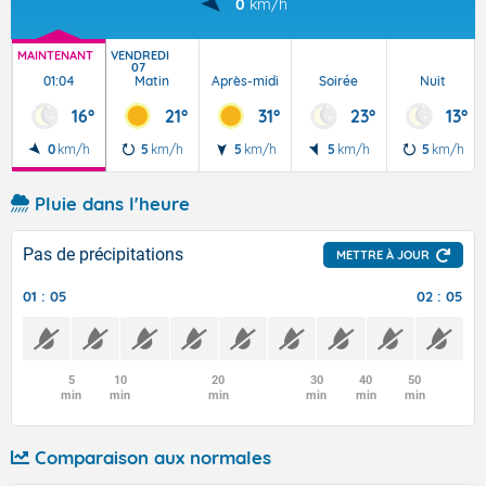
0
km/h
MAINTENANT
VENDREDI
07
01:04
Matin
Après-midi
Soirée
Nuit
16°
21°
31°
23°
13°
0
km/h
5
km/h
5
km/h
5
km/h
5
km/h
Pluie dans l'heure
Pas de précipitations
METTRE À JOUR
01 : 05
02 : 05
5
10
20
30
40
50
min
min
min
min
min
min
Comparaison aux normales