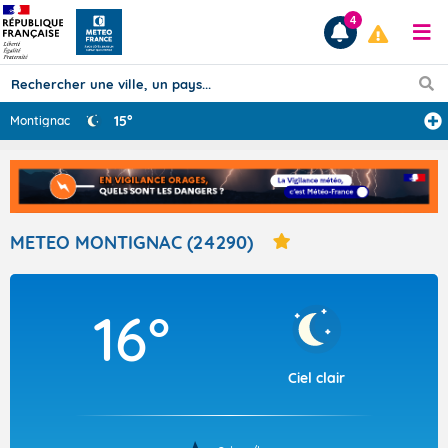
4
15°
Montignac
Prévisions
TOUS LES RÉSULTATS
METEO MONTIGNAC (24290)
Articles
16°
Ciel clair