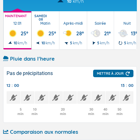
10
km/h
MAINTENANT
SAMEDI
08
12:01
Matin
Après-midi
Soirée
Nuit
25°
25°
28°
21°
13°
10
km/h
10
km/h
5
km/h
5
km/h
5
km/h
Pluie dans l'heure
Pas de précipitations
METTRE À JOUR
12 : 00
13 : 00
5
10
20
30
40
50
min
min
min
min
min
min
Comparaison aux normales