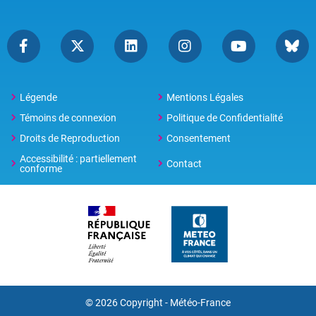
Légende
Mentions Légales
Témoins de connexion
Politique de Confidentialité
Droits de Reproduction
Consentement
Accessibilité : partiellement
Contact
conforme
© 2026 Copyright -
Météo-France