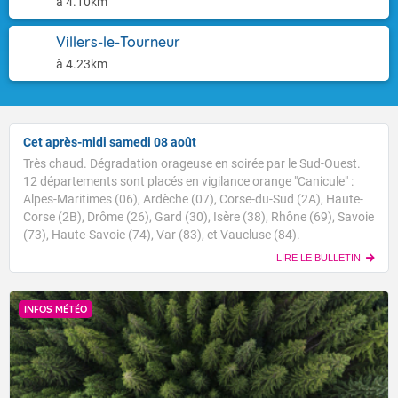
à 4.10km
Villers-le-Tourneur
à 4.23km
Cet après-midi samedi 08 août
Très chaud. Dégradation orageuse en soirée par le Sud-Ouest.
12 départements sont placés en vigilance orange "Canicule" :
Alpes-Maritimes (06), Ardèche (07), Corse-du-Sud (2A), Haute-
Corse (2B), Drôme (26), Gard (30), Isère (38), Rhône (69), Savoie
(73), Haute-Savoie (74), Var (83), et Vaucluse (84).
LIRE LE BULLETIN
INFOS MÉTÉO