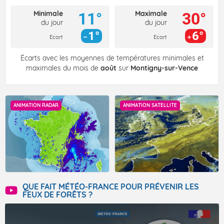
Minimale
Maximale
11°
30°
du jour
du jour
1°
6°
Ecart
Ecart
Écarts avec les moyennes de températures minimales et
maximales du mois de
août
sur
Montigny-sur-Vence
ANIMATION RADAR
ANIMATION SATELLITE
QUE FAIT MÉTÉO-FRANCE POUR PRÉVENIR LES
FEUX DE FORÊTS ?