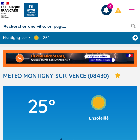
4
26°
Montigny-sur-Ve
...
Prévisions
TOUS LES RÉSULTATS
METEO MONTIGNY-SUR-VENCE (08430)
Articles
25°
Ensoleillé