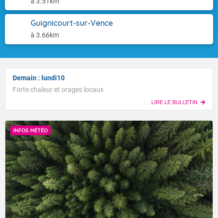
à 3.51km
Guignicourt-sur-Vence
à 3.66km
Demain : lundi10
Forte chaleur et orages locaux
LIRE LE BULLETIN
INFOS MÉTÉO