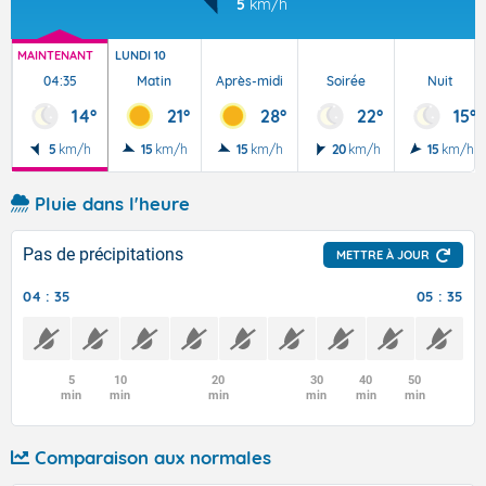
5
km/h
MAINTENANT
LUNDI 10
04:35
Matin
Après-midi
Soirée
Nuit
14°
21°
28°
22°
15°
5
km/h
15
km/h
15
km/h
20
km/h
15
km/h
Pluie dans l'heure
Pas de précipitations
METTRE À JOUR
04 : 35
05 : 35
5
10
20
30
40
50
min
min
min
min
min
min
Comparaison aux normales