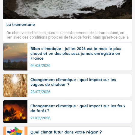
Fermer
La tramontane
On observe parfois ces jours-ci un renforcement de la tramontane, en
lien avec des conditions propices de feux de forêt. Mais qu'est-ce que la
tramontane ? Quelles sont ses caractéristiques ? La tramontane est un
vent turbulent soufflant de secteur nord-ouest à nord, ou ouest à nord-
Bilan climatique : juillet 2026 est le mois le plus
ouest, dans un secteur qui part du Roussillon à la vallée de l’Aude et à
chaud et un des plus secs jamais enregistré en
l’ouest de l’Hérault. L’étymologie de ce vent vient du latin trasmontanus,
France
signifiant au-delà des monts, en allusion aux régions montagneuses
d’où provient ce vent.
04/08/2026
Changement climatique : quel impact sur les
vagues de chaleur ?
28/07/2026
Changement climatique : quel impact sur les feux
de forêt ?
21/05/2026
Quel climat futur dans votre région ?