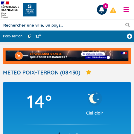
4
13°
Poix-Terron
Prévisions
TOUS LES RÉSULTATS
METEO POIX-TERRON (08430)
Articles
14°
Ciel clair