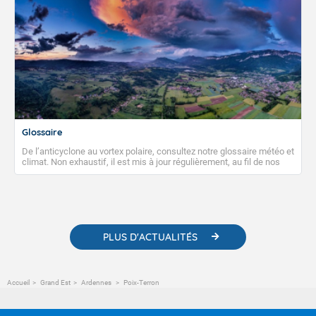
Glossaire
De l’anticyclone au vortex polaire, consultez notre glossaire météo et
climat. Non exhaustif, il est mis à jour régulièrement, au fil de nos
publications. Vous y trouverez également des liens utiles vers nos
contenus pédagogiques concernant les phénomènes
météorologiques et des informations scientifiques sur le
changement climatique.
PLUS D'ACTUALITÉS
Accueil
Grand Est
Ardennes
Poix-Terron