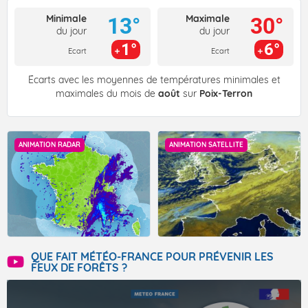
Minimale
Maximale
13°
30°
du jour
du jour
1°
6°
Ecart
Ecart
Écarts avec les moyennes de températures minimales et
maximales du mois de
août
sur
Poix-Terron
ANIMATION RADAR
ANIMATION SATELLITE
QUE FAIT MÉTÉO-FRANCE POUR PRÉVENIR LES
FEUX DE FORÊTS ?