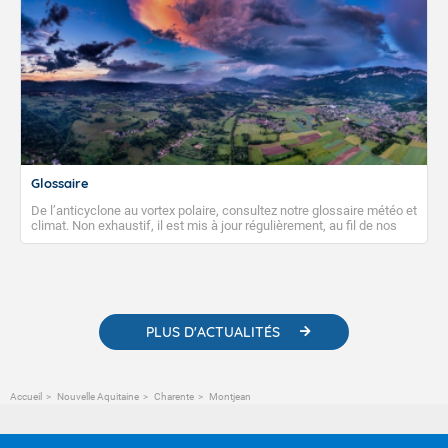
Glossaire
De l’anticyclone au vortex polaire, consultez notre glossaire météo et
climat. Non exhaustif, il est mis à jour régulièrement, au fil de nos
publications. Vous y trouverez également des liens utiles vers nos
contenus pédagogiques concernant les phénomènes
météorologiques et des informations scientifiques sur le
changement climatique.
PLUS D'ACTUALITÉS
Accueil
Nouvelle Aquitaine
Charente
Montjean