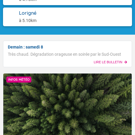
Lorigné
à 5.10km
Demain : samedi 8
Très chaud. Dégradation orageuse en soirée par le Sud-Ouest
LIRE LE BULLETIN
INFOS MÉTÉO