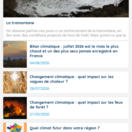
La tramontane
On observe parfois ces jours-ci un renforcement de la tramontane, en
lien avec des conditions propices de feux de forêt. Mais qu'est-ce que la
tramontane ? Quelles sont ses caractéristiques ? La tramontane est un
vent turbulent soufflant de secteur nord-ouest à nord, ou ouest à nord-
Bilan climatique : juillet 2026 est le mois le plus
ouest, dans un secteur qui part du Roussillon à la vallée de l’Aude et à
chaud et un des plus secs jamais enregistré en
l’ouest de l’Hérault. L’étymologie de ce vent vient du latin trasmontanus,
France
signifiant au-delà des monts, en allusion aux régions montagneuses
d’où provient ce vent.
04/08/2026
Changement climatique : quel impact sur les
vagues de chaleur ?
28/07/2026
Changement climatique : quel impact sur les feux
de forêt ?
21/05/2026
Quel climat futur dans votre région ?