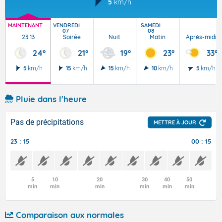
5
km/h
MAINTENANT
VENDREDI
SAMEDI
07
08
23:13
Soirée
Nuit
Matin
Après-midi
24°
21°
19°
23°
33°
5
km/h
15
km/h
15
km/h
10
km/h
5
km/h
Pluie dans l'heure
Pas de précipitations
METTRE À JOUR
23 : 15
00 : 15
5
10
20
30
40
50
min
min
min
min
min
min
Comparaison aux normales