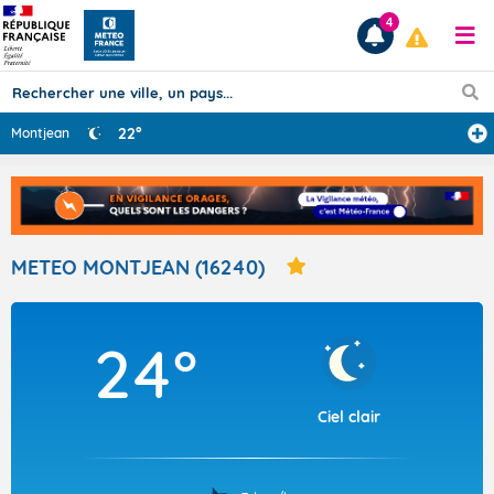
4
22°
Montjean
Prévisions
TOUS LES RÉSULTATS
METEO MONTJEAN (16240)
Articles
24°
Ciel clair