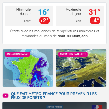
Minimale
Maximale
16°
31°
du jour
du jour
2°
4°
Ecart
Ecart
Écarts avec les moyennes de températures minimales et
maximales du mois de
août
sur
Montjean
ANIMATION RADAR
ANIMATION SATELLITE
QUE FAIT MÉTÉO-FRANCE POUR PRÉVENIR LES
FEUX DE FORÊTS ?