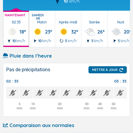
10
km/h
MAINTENANT
SAMEDI
08
02:33
Matin
Après-midi
Soirée
Nuit
18°
23°
32°
26°
20°
10
km/h
10
km/h
5
km/h
5
km/h
5
km/h
Pluie dans l'heure
Pas de précipitations
METTRE À JOUR
02 : 35
03 : 35
5
10
20
30
40
50
min
min
min
min
min
min
Comparaison aux normales