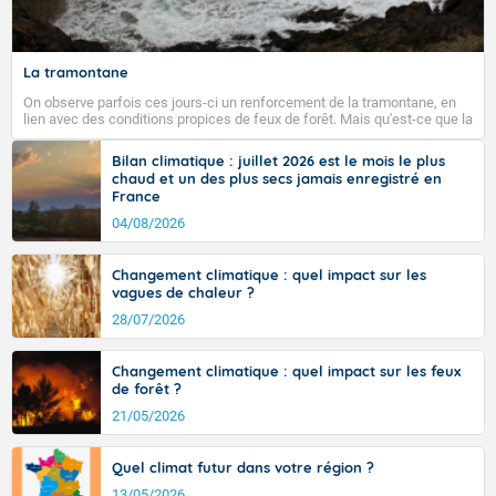
La tramontane
On observe parfois ces jours-ci un renforcement de la tramontane, en
lien avec des conditions propices de feux de forêt. Mais qu'est-ce que la
tramontane ? Quelles sont ses caractéristiques ? La tramontane est un
vent turbulent soufflant de secteur nord-ouest à nord, ou ouest à nord-
Bilan climatique : juillet 2026 est le mois le plus
ouest, dans un secteur qui part du Roussillon à la vallée de l’Aude et à
chaud et un des plus secs jamais enregistré en
l’ouest de l’Hérault. L’étymologie de ce vent vient du latin trasmontanus,
France
signifiant au-delà des monts, en allusion aux régions montagneuses
d’où provient ce vent.
04/08/2026
Changement climatique : quel impact sur les
vagues de chaleur ?
28/07/2026
Changement climatique : quel impact sur les feux
de forêt ?
21/05/2026
Quel climat futur dans votre région ?
13/05/2026