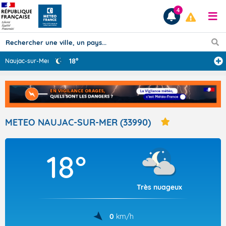
4
18°
Naujac-sur-Mer
Prévisions
TOUS LES RÉSULTATS
METEO NAUJAC-SUR-MER (33990)
Articles
18°
Très nuageux
0
km/h