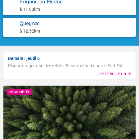
Prignac-en-Médoc
à 11.90km
Queyrac
à 12.52km
Demain : jeudi 6
Risque orageux sur les reliefs. Encore chaud dans le Sud-Est
LIRE LE BULLETIN
INFOS MÉTÉO