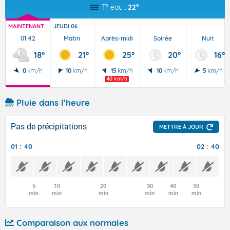
T° eau :
22°
MAINTENANT
JEUDI 06
01:42
Matin
Après-midi
Soirée
Nuit
18°
21°
25°
20°
16°
0
km/h
10
km/h
15
km/h
10
km/h
5
km/h
40 km/h
Pluie dans l'heure
Pas de précipitations
METTRE À JOUR
01 : 40
02 : 40
5
10
20
30
40
50
min
min
min
min
min
min
Comparaison aux normales