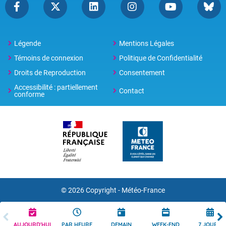
Légende
Mentions Légales
Témoins de connexion
Politique de Confidentialité
Droits de Reproduction
Consentement
Accessibilité : partiellement
Contact
conforme
© 2026 Copyright -
Météo-France
AUJOURD'HUI
PAR HEURE
DEMAIN
WEEK-END
7 JOURS