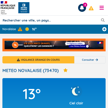
4
16°
Novalaise
Prévisions
TOUS LES RÉSULTATS
VIGILANCE ORANGE EN COURS
Consulter
Articles
METEO NOVALAISE (73470)
13°
Ciel clair