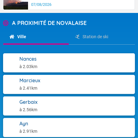
07/08/2026
A PROXIMITÉ DE NOVALAISE
Ville
Station de ski
Nances
à 2.03km
Marcieux
à 2.41km
Gerbaix
à 2.56km
Ayn
à 2.91km