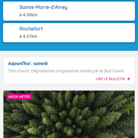
Sainte-Marie-d'Alvey
à 4.00km
Rochefort
à 4.07km
Aujourd'hui : samedi
Très chaud. Dégradation orageuse en soirée par le Sud-Ouest
LIRE LE BULLETIN
INFOS MÉTÉO