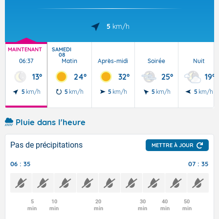
5
km/h
MAINTENANT
SAMEDI
08
06:37
Matin
Après-midi
Soirée
Nuit
13°
24°
32°
25°
19°
5
km/h
5
km/h
5
km/h
5
km/h
5
km/h
Pluie dans l'heure
Pas de précipitations
METTRE À JOUR
06 : 35
07 : 35
5
10
20
30
40
50
min
min
min
min
min
min