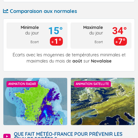
Comparaison aux normales
Minimale
Maximale
15°
34°
du jour
du jour
1°
7°
Ecart
Ecart
Écarts avec les moyennes de températures minimales et
maximales du mois de
août
sur
Novalaise
ANIMATION RADAR
ANIMATION SATELLITE
QUE FAIT MÉTÉO-FRANCE POUR PRÉVENIR LES