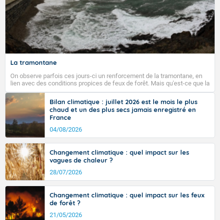
Fermer
La tramontane
On observe parfois ces jours-ci un renforcement de la tramontane, en
lien avec des conditions propices de feux de forêt. Mais qu'est-ce que la
tramontane ? Quelles sont ses caractéristiques ? La tramontane est un
vent turbulent soufflant de secteur nord-ouest à nord, ou ouest à nord-
Bilan climatique : juillet 2026 est le mois le plus
ouest, dans un secteur qui part du Roussillon à la vallée de l’Aude et à
chaud et un des plus secs jamais enregistré en
l’ouest de l’Hérault. L’étymologie de ce vent vient du latin trasmontanus,
France
signifiant au-delà des monts, en allusion aux régions montagneuses
d’où provient ce vent.
04/08/2026
Changement climatique : quel impact sur les
vagues de chaleur ?
28/07/2026
Changement climatique : quel impact sur les feux
de forêt ?
21/05/2026