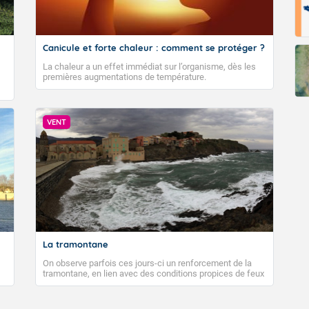
Canicule et forte chaleur : comment se protéger ?
La chaleur a un effet immédiat sur l’organisme, dès les
premières augmentations de température.
VENT
La tramontane
On observe parfois ces jours-ci un renforcement de la
tramontane, en lien avec des conditions propices de feux
de forêt. Mais qu'est-ce que la tramontane ? Quelles sont
ses caractéristiques ? La tramontane est un vent
turbulent soufflant de secteur nord-ouest à nord, ou ouest