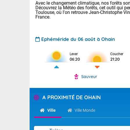
Avec le changement climatique, nos forêts sont
Découvrez la Météo des forêts, cet outil qui pe
Toulouse, où l'on retrouve Jean-Christophe Vi
France.
Ephéméride du 06 août à Ohain
Lever
Coucher
Voici les tem
06:20
21:20
28 Lyon : 31 
: 27 Nancy : 
31 Lille : 26 
Sauveur
TENDANCE P
Demain : ven
Pour la sema
A PROXIMITÉ DE OHAIN
Calme, enso
Cette semain
La journée s'
temps devrait 
Ville
Ville Monde
territoire. O
Tendance des
pyrénéennes, l
2026 :
alors que la 