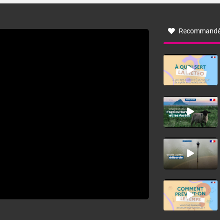
à nord-ouest, dans un secteur qui part du Roussillon à la
vallée de l’Aude et à l’ouest de l’Hérault. L’étymologie de
ce vent vient du latin trasmontanus, signifiant au-delà des
monts, en allusion aux régions montagneuses d’où
Recommandé
provient ce vent.