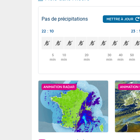
Pas de précipitations
METTRE À JOUR
22 : 10
23 : 
5
10
20
30
40
50
min
min
min
min
min
min
ANIMATION RADAR
ANIMATION 