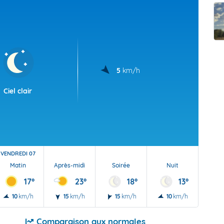
t Futuna
oid
5
km/h
Ciel clair
VENDREDI 07
Matin
Après-midi
Soirée
Nuit
17°
23°
18°
13°
10
km/h
15
km/h
15
km/h
10
km/h
Comparaison aux normales