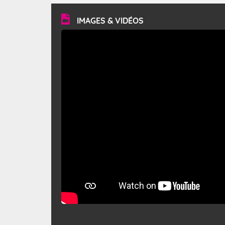
vitesse moyenne de 50 km/h et atteindre 80 à 100 km/h
en rafales, parfois davantage. Il parcourt la basse vallée
du Rhône et la Provence et envahit le littoral
IMAGES & VIDÉOS
méditerranéen à partir de la Camargue.