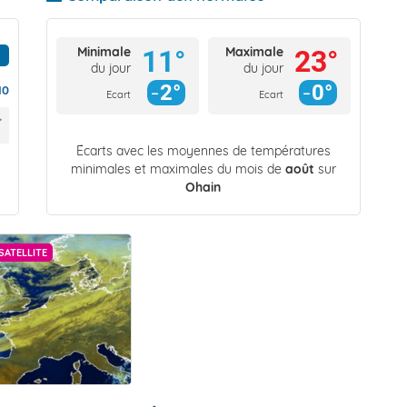
Minimale
Maximale
11°
23°
du jour
du jour
2°
0°
10
Ecart
Ecart
Écarts avec les moyennes de températures
minimales et maximales du mois de
août
sur
Ohain
SATELLITE