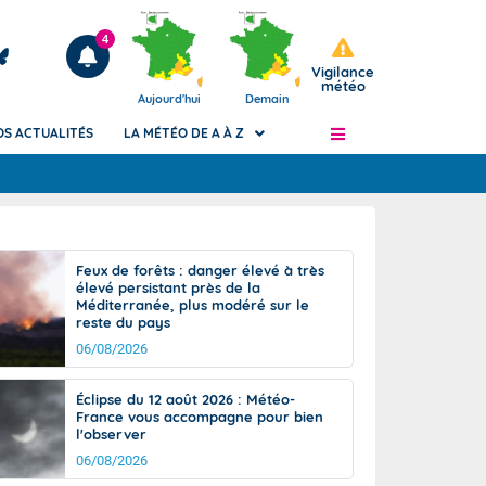
4
Vigilance
météo
Aujourd'hui
Demain
OS ACTUALITÉS
LA MÉTÉO DE A À Z
Articles
ngers
Feux de forêts : danger élevé à très
Phénomènes dangereux de J+2 à J+7
élevé persistant près de la
civile
Méditerranée, plus modéré sur le
Avertissement pluies intenses à l'échelle
reste du pays
des communes (Apic)
és
06/08/2026
Bulletins Marine
ateur de
Bulletins d'estimation du risque
Éclipse du 12 août 2026 : Météo-
d'avalanche
France vous accompagne pour bien
-pompier
l'observer
Météo des forêts
06/08/2026
Vigicrues