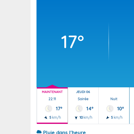
Wallis e
Grand fr
17°
MAINTENANT
JEUDI 06
22:11
Soirée
Nuit
17°
14°
10°
5
km/h
10
km/h
5
km/h
Pluie dans l'heure