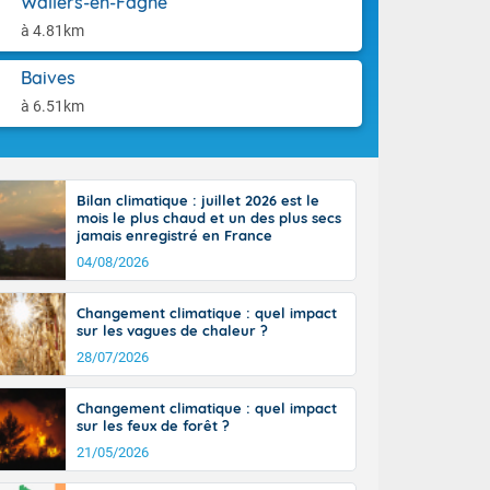
Wallers-en-Fagne
ttoral l'après-
aison.
n général, 14
à 4.81km
r
sse, il fait
Baives
ouvent 30 à 35
à 6.51km
Bilan climatique : juillet 2026 est le
mois le plus chaud et un des plus secs
jamais enregistré en France
04/08/2026
Changement climatique : quel impact
sur les vagues de chaleur ?
28/07/2026
Changement climatique : quel impact
sur les feux de forêt ?
21/05/2026