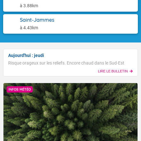
à 3.88km
Saint-Jammes
à 4.43km
Aujourd'hui : jeudi
Risque orageux sur les reliefs. Encore chaud dans le Sud-Est
LIRE LE BULLETIN
INFOS MÉTÉO