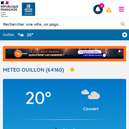
4
20°
Ouillon
Prévisions
TOUS LES RÉSULTATS
METEO OUILLON (64160)
Articles
20°
Couvert