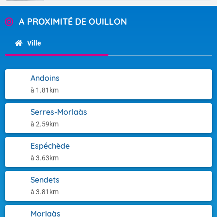
A PROXIMITÉ DE OUILLON
Ville
Andoins
à 1.81km
Serres-Morlaàs
à 2.59km
Espéchède
à 3.63km
Sendets
à 3.81km
Morlaàs