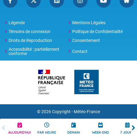
Légende
Mentions Légales
Témoins de connexion
Politique de Confidentialité
Droits de Reproduction
Consentement
Accessibilité : partiellement
Contact
conforme
© 2026 Copyright -
Météo-France
AUJOURD'HUI
PAR HEURE
DEMAIN
WEEK-END
7 JOURS