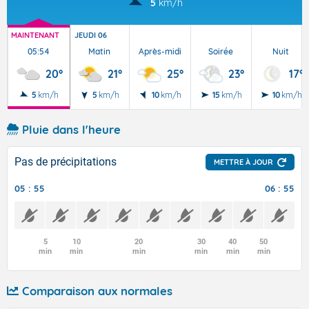
5
km/h
MAINTENANT
JEUDI 06
05:54
Matin
Après-midi
Soirée
Nuit
20°
21°
25°
23°
17°
5
km/h
5
km/h
10
km/h
15
km/h
10
km/h
Pluie dans l'heure
Pas de précipitations
METTRE À JOUR
05 : 55
06 : 55
5
10
20
30
40
50
min
min
min
min
min
min
Comparaison aux normales