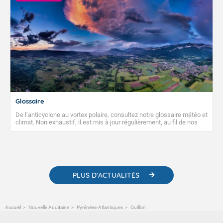
Glossaire
De l’anticyclone au vortex polaire, consultez notre glossaire météo et
climat. Non exhaustif, il est mis à jour régulièrement, au fil de nos
publications. Vous y trouverez également des liens utiles vers nos
contenus pédagogiques concernant les phénomènes
météorologiques et des informations scientifiques sur le
changement climatique.
PLUS D'ACTUALITÉS
Accueil
Nouvelle Aquitaine
Pyrénées-Atlantiques
Ouillon