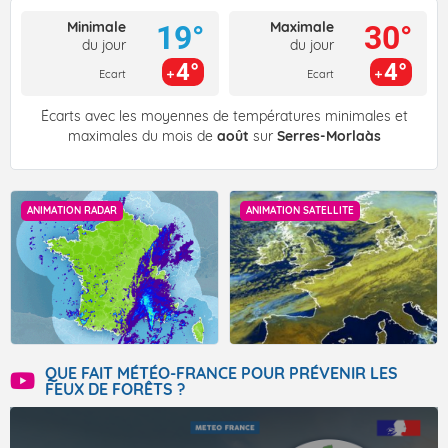
Minimale
Maximale
19°
30°
du jour
du jour
4°
4°
Ecart
Ecart
Écarts avec les moyennes de températures minimales et
maximales du mois de
août
sur
Serres-Morlaàs
ANIMATION RADAR
ANIMATION SATELLITE
QUE FAIT MÉTÉO-FRANCE POUR PRÉVENIR LES
FEUX DE FORÊTS ?