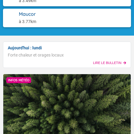
à 3.49km
Maucor
à 3.77km
Aujourd'hui : lundi
Forte chaleur et orages locaux
LIRE LE BULLETIN
INFOS MÉTÉO