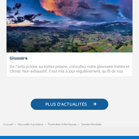
Glossaire
De l’anticyclone au vortex polaire, consultez notre glossaire météo et
climat. Non exhaustif, il est mis à jour régulièrement, au fil de nos
publications. Vous y trouverez également des liens utiles vers nos
contenus pédagogiques concernant les phénomènes
météorologiques et des informations scientifiques sur le
changement climatique.
PLUS D'ACTUALITÉS
Accueil
Nouvelle Aquitaine
Pyrénées-Atlantiques
Serres-Morlaàs