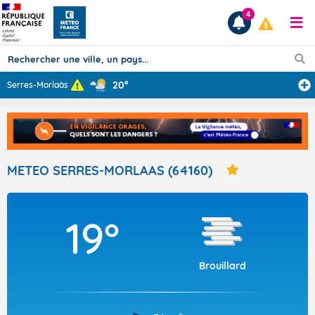
4
20°
Serres-Morlaàs
Prévisions
TOUS LES RÉSULTATS
METEO SERRES-MORLAAS (64160)
Articles
19°
Brouillard