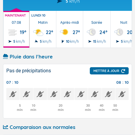
5
km/h
MAINTENANT
LUNDI 10
07:08
Matin
Après-midi
Soirée
Nuit
19°
22°
27°
24°
20°
5
km/h
5
km/h
10
km/h
15
km/h
5
km/h
Pluie dans l'heure
Pas de précipitations
METTRE À JOUR
07 : 10
08 : 10
5
10
20
30
40
50
min
min
min
min
min
min
Comparaison aux normales