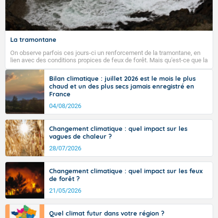
Fermer
La tramontane
On observe parfois ces jours-ci un renforcement de la tramontane, en
lien avec des conditions propices de feux de forêt. Mais qu'est-ce que la
tramontane ? Quelles sont ses caractéristiques ? La tramontane est un
vent turbulent soufflant de secteur nord-ouest à nord, ou ouest à nord-
Bilan climatique : juillet 2026 est le mois le plus
ouest, dans un secteur qui part du Roussillon à la vallée de l’Aude et à
chaud et un des plus secs jamais enregistré en
l’ouest de l’Hérault. L’étymologie de ce vent vient du latin trasmontanus,
France
signifiant au-delà des monts, en allusion aux régions montagneuses
d’où provient ce vent.
04/08/2026
Changement climatique : quel impact sur les
vagues de chaleur ?
28/07/2026
Changement climatique : quel impact sur les feux
de forêt ?
21/05/2026
Quel climat futur dans votre région ?