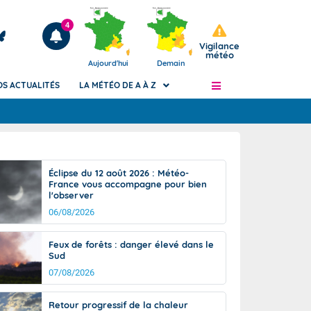
4
Vigilance
météo
Aujourd'hui
Demain
OS ACTUALITÉS
LA MÉTÉO DE A À Z
Articles
ngers
Éclipse du 12 août 2026 : Météo-
Phénomènes dangereux de J+2 à J+7
France vous accompagne pour bien
civile
l'observer
Avertissement pluies intenses à l'échelle
des communes (Apic)
06/08/2026
és
Bulletins Marine
Feux de forêts : danger élevé dans le
ateur de
Bulletins d'estimation du risque
Sud
d'avalanche
07/08/2026
-pompier
Météo des forêts
Vigicrues
Retour progressif de la chaleur