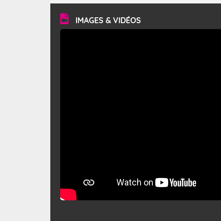
vitesse moyenne de 50 km/h et atteindre 80 à 100 km/h
en rafales, parfois davantage. Il parcourt la basse vallée
du Rhône et la Provence et envahit le littoral
IMAGES & VIDÉOS
méditerranéen à partir de la Camargue.