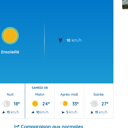
t Futuna
oid
10
km/h
Ensoleillé
SAMEDI 08
Nuit
Matin
Après-midi
Soirée
Nu
18°
24°
33°
27°
15
km/h
10
km/h
5
km/h
15
km/h
5
Comparaison aux normales