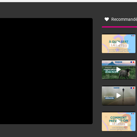
à nord-ouest, dans un secteur qui part du Roussillon à la
vallée de l’Aude et à l’ouest de l’Hérault. L’étymologie de
ce vent vient du latin trasmontanus, signifiant au-delà des
monts, en allusion aux régions montagneuses d’où
Recommandé
provient ce vent.