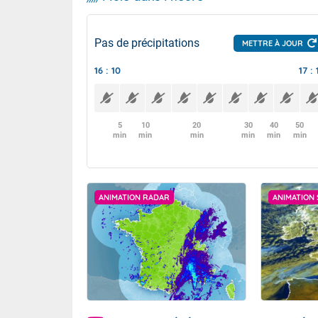
Pas de précipitations
METTRE À JOUR
16 : 10
17 : 
5
10
20
30
40
50
min
min
min
min
min
min
ANIMATION RADAR
ANIMATION 