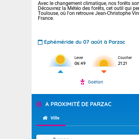
Avec le changement climatique, nos forêts sont
Découvrez la Météo des forêts, cet outil qui pe
Toulouse, où l'on retrouve Jean-Christophe Vi
France.
Ephéméride du 07 août à Parzac
Voici les tem
Lever
Coucher
06:49
21:21
: 18/25 Paris
Clermont-Fd :
Limoges : 21/
Gaétan
Lille : 18/26
TENDANCE P
Cet après-mi
Pour la sema
A PROXIMITÉ DE PARZAC
Calme, enso
Au niveau du 
températures 
Ville
La journée s'
territoire. Se
Tendance des
chaîne des Py
2026 :
mistral souff