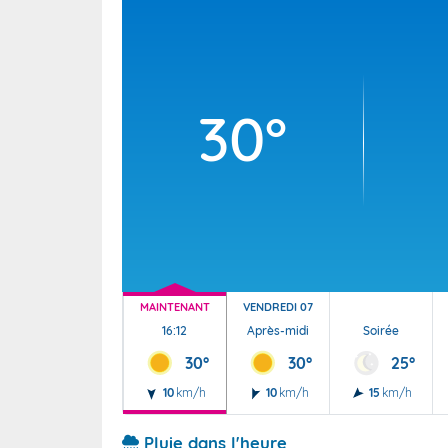
Wallis e
Grand fr
30°
MAINTENANT
VENDREDI 07
16:12
Après-midi
Soirée
30°
30°
25°
10
km/h
10
km/h
15
km/h
Pluie dans l'heure