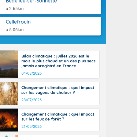
Beaulieu-sur-Sonnette
aison.
n peu moins
à 2.65km
t 25 à 30
0 à 35 degrés
Cellefrouin
rranéen.
à 5.06km
Bilan climatique : juillet 2026 est le
-France jusque
mois le plus chaud et un des plus secs
sur la Corse.
jamais enregistré en France
des Pyrénées,
04/08/2026
. En marge de
rection de la
Changement climatique : quel impact
di. En soirée,
sur les vagues de chaleur ?
 sur
e thermomètre
28/07/2026
squ'à 22 à 24,
culier, sur le
Changement climatique : quel impact
, hors côtes
sur les feux de forêt ?
nt 38 ou 39
21/05/2026