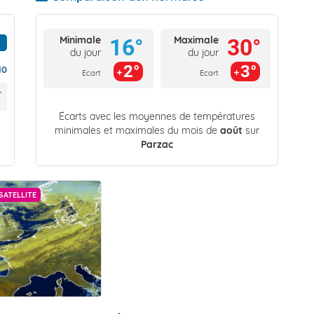
Minimale
Maximale
16°
30°
du jour
du jour
2°
3°
10
Ecart
Ecart
Écarts avec les moyennes de températures
minimales et maximales du mois de
août
sur
Parzac
SATELLITE