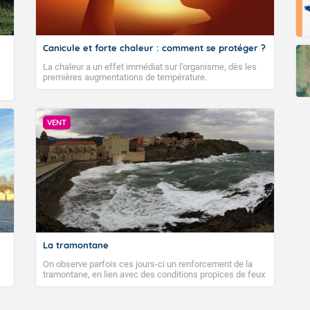
Fermer
Canicule et forte chaleur : comment se protéger ?
La chaleur a un effet immédiat sur l’organisme, dès les
premières augmentations de température.
VENT
La tramontane
On observe parfois ces jours-ci un renforcement de la
tramontane, en lien avec des conditions propices de feux
de forêt. Mais qu'est-ce que la tramontane ? Quelles sont
ses caractéristiques ? La tramontane est un vent
turbulent soufflant de secteur nord-ouest à nord, ou ouest