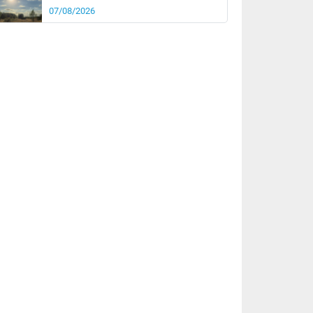
07/08/2026
it
21°
km/h