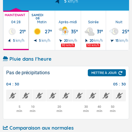
5
km/h
MAINTENANT
SAMEDI
08
04:28
Matin
Après-midi
Soirée
Nuit
21°
27°
35°
31°
25°
5
km/h
5
km/h
20
km/h
20
km/h
15
km/h
90 km/h
50 km/h
Pluie dans l'heure
Pas de précipitations
METTRE À JOUR
04 : 30
05 : 30
5
10
20
30
40
50
min
min
min
min
min
min
Comparaison aux normales