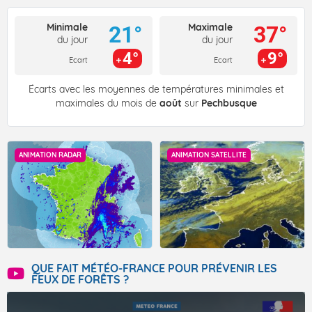
Minimale
Maximale
21°
37°
du jour
du jour
4°
9°
Ecart
Ecart
Écarts avec les moyennes de températures minimales et
maximales du mois de
août
sur
Pechbusque
ANIMATION RADAR
ANIMATION SATELLITE
QUE FAIT MÉTÉO-FRANCE POUR PRÉVENIR LES
FEUX DE FORÊTS ?