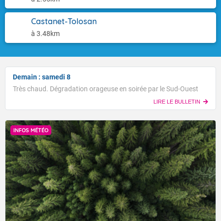
Castanet-Tolosan
à 3.48km
Demain : samedi 8
Très chaud. Dégradation orageuse en soirée par le Sud-Ouest
LIRE LE BULLETIN
INFOS MÉTÉO