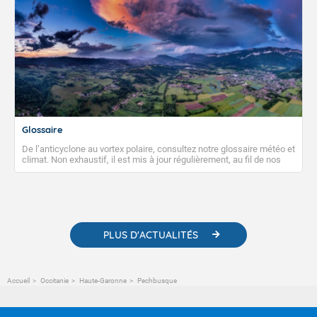
Glossaire
De l’anticyclone au vortex polaire, consultez notre glossaire météo et
climat. Non exhaustif, il est mis à jour régulièrement, au fil de nos
publications. Vous y trouverez également des liens utiles vers nos
contenus pédagogiques concernant les phénomènes
météorologiques et des informations scientifiques sur le
changement climatique.
PLUS D'ACTUALITÉS
Accueil
Occitanie
Haute-Garonne
Pechbusque