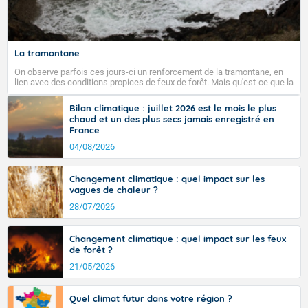
La tramontane
On observe parfois ces jours-ci un renforcement de la tramontane, en
lien avec des conditions propices de feux de forêt. Mais qu'est-ce que la
tramontane ? Quelles sont ses caractéristiques ? La tramontane est un
vent turbulent soufflant de secteur nord-ouest à nord, ou ouest à nord-
Bilan climatique : juillet 2026 est le mois le plus
ouest, dans un secteur qui part du Roussillon à la vallée de l’Aude et à
chaud et un des plus secs jamais enregistré en
l’ouest de l’Hérault. L’étymologie de ce vent vient du latin trasmontanus,
France
signifiant au-delà des monts, en allusion aux régions montagneuses
d’où provient ce vent.
04/08/2026
Changement climatique : quel impact sur les
vagues de chaleur ?
28/07/2026
Changement climatique : quel impact sur les feux
de forêt ?
21/05/2026
Quel climat futur dans votre région ?