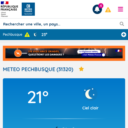
4
23°
Pechbusque
Prévisions
TOUS LES RÉSULTATS
METEO PECHBUSQUE (31320)
Articles
21°
Ciel clair