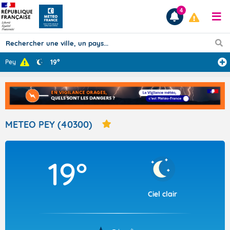
4
19°
Pey
Prévisions
TOUS LES RÉSULTATS
METEO PEY (40300)
Articles
19°
Ciel clair