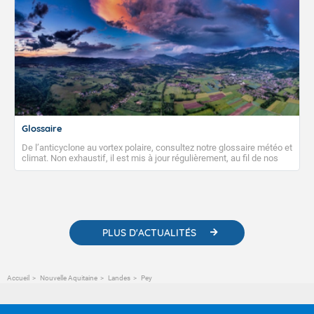
Glossaire
De l’anticyclone au vortex polaire, consultez notre glossaire météo et
climat. Non exhaustif, il est mis à jour régulièrement, au fil de nos
publications. Vous y trouverez également des liens utiles vers nos
contenus pédagogiques concernant les phénomènes
météorologiques et des informations scientifiques sur le
changement climatique.
PLUS D'ACTUALITÉS
Accueil
Nouvelle Aquitaine
Landes
Pey