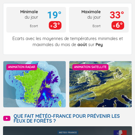
Minimale
Maximale
19°
33°
du jour
du jour
3°
6°
Ecart
Ecart
Écarts avec les moyennes de températures minimales et
maximales du mois de
août
sur
Pey
ANIMATION RADAR
ANIMATION SATELLITE
QUE FAIT MÉTÉO-FRANCE POUR PRÉVENIR LES
FEUX DE FORÊTS ?