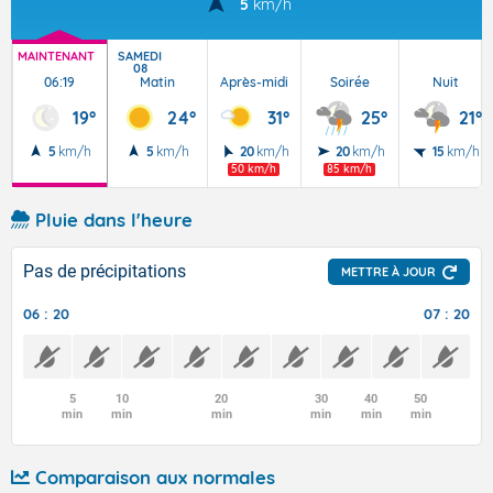
5
km/h
MAINTENANT
SAMEDI
08
06:19
Matin
Après-midi
Soirée
Nuit
19°
24°
31°
25°
21°
5
km/h
5
km/h
20
km/h
20
km/h
15
km/h
50 km/h
85 km/h
Pluie dans l'heure
Pas de précipitations
METTRE À JOUR
06 : 20
07 : 20
5
10
20
30
40
50
min
min
min
min
min
min
Comparaison aux normales