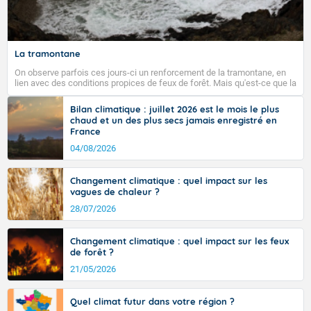
Fermer
La tramontane
On observe parfois ces jours-ci un renforcement de la tramontane, en
lien avec des conditions propices de feux de forêt. Mais qu'est-ce que la
tramontane ? Quelles sont ses caractéristiques ? La tramontane est un
vent turbulent soufflant de secteur nord-ouest à nord, ou ouest à nord-
Bilan climatique : juillet 2026 est le mois le plus
ouest, dans un secteur qui part du Roussillon à la vallée de l’Aude et à
chaud et un des plus secs jamais enregistré en
l’ouest de l’Hérault. L’étymologie de ce vent vient du latin trasmontanus,
France
signifiant au-delà des monts, en allusion aux régions montagneuses
d’où provient ce vent.
04/08/2026
Changement climatique : quel impact sur les
vagues de chaleur ?
28/07/2026
Changement climatique : quel impact sur les feux
de forêt ?
21/05/2026
Quel climat futur dans votre région ?