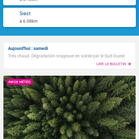
Siest
à 6.08km
Aujourd'hui : samedi
Très chaud. Dégradation orageuse en soirée par le Sud-Ouest
LIRE LE BULLETIN
INFOS MÉTÉO