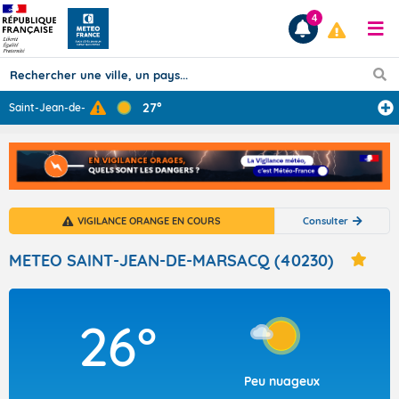
4
27°
Saint-Jean-de-M
...
Prévisions
TOUS LES RÉSULTATS
VIGILANCE ORANGE EN COURS
Consulter
Articles
METEO SAINT-JEAN-DE-MARSACQ (40230)
26°
Peu nuageux