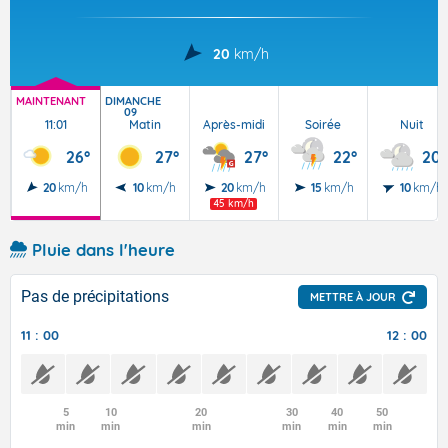
20
km/h
MAINTENANT
DIMANCHE
09
11:01
Matin
Après-midi
Soirée
Nuit
26°
27°
27°
22°
20°
20
km/h
10
km/h
20
km/h
15
km/h
10
km/h
45 km/h
Pluie dans l'heure
Pas de précipitations
METTRE À JOUR
11 : 00
12 : 00
5
10
20
30
40
50
min
min
min
min
min
min