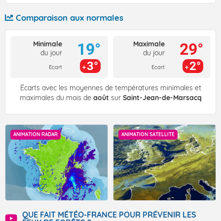
Comparaison aux normales
Minimale
Maximale
19°
29°
du jour
du jour
3°
2°
Ecart
Ecart
Écarts avec les moyennes de températures minimales et
maximales du mois de
août
sur
Saint-Jean-de-Marsacq
ANIMATION RADAR
ANIMATION SATELLITE
QUE FAIT MÉTÉO-FRANCE POUR PRÉVENIR LES