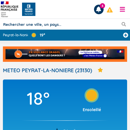
4
19°
Peyrat-la-Noniè
...
Prévisions
TOUS LES RÉSULTATS
METEO PEYRAT-LA-NONIERE (23130)
Articles
18°
Ensoleillé