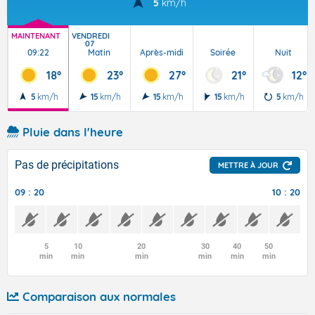
5
km/h
MAINTENANT
VENDREDI
07
09:22
Matin
Après-midi
Soirée
Nuit
18°
23°
27°
21°
12°
5
km/h
15
km/h
15
km/h
15
km/h
5
km/h
Pluie dans l'heure
Pas de précipitations
METTRE À JOUR
09 : 20
10 : 20
5
10
20
30
40
50
min
min
min
min
min
min
Comparaison aux normales