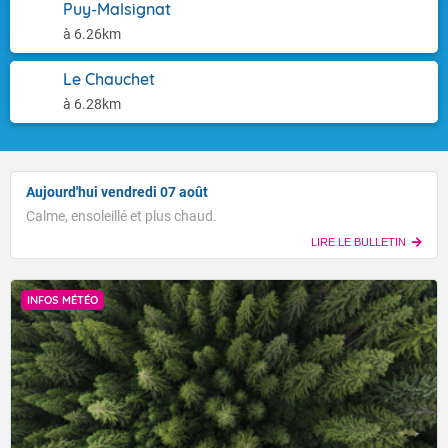
Puy-Malsignat
à 6.26km
Le Chauchet
à 6.28km
Aujourd'hui vendredi 07 août
Calme, ensoleillé et plus chaud.
LIRE LE BULLETIN
INFOS MÉTÉO