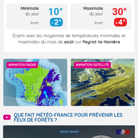
Minimale
Maximale
10°
30°
du jour
du jour
2°
4°
Ecart
Ecart
Écarts avec les moyennes de températures minimales et
maximales du mois de
août
sur
Peyrat-la-Nonière
ANIMATION RADAR
ANIMATION SATELLITE
QUE FAIT MÉTÉO-FRANCE POUR PRÉVENIR LES
FEUX DE FORÊTS ?