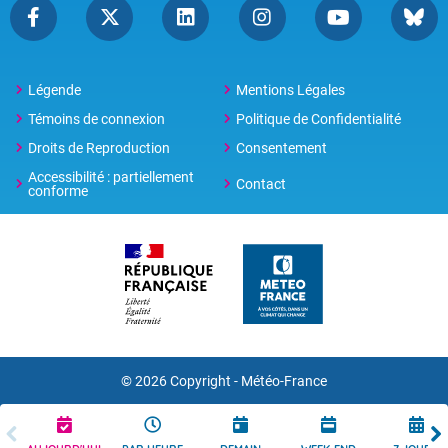
Légende
Mentions Légales
Témoins de connexion
Politique de Confidentialité
Droits de Reproduction
Consentement
Accessibilité : partiellement
Contact
conforme
© 2026 Copyright -
Météo-France