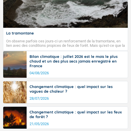
La tramontane
On observe parfois ces jours-ci un renforcement de la tramontane, en
lien avec des conditions propices de feux de forêt. Mais qu'est-ce que la
tramontane ? Quelles sont ses caractéristiques ? La tramontane est un
vent turbulent soufflant de secteur nord-ouest à nord, ou ouest à nord-
Bilan climatique : juillet 2026 est le mois le plus
ouest, dans un secteur qui part du Roussillon à la vallée de l’Aude et à
chaud et un des plus secs jamais enregistré en
l’ouest de l’Hérault. L’étymologie de ce vent vient du latin trasmontanus,
France
signifiant au-delà des monts, en allusion aux régions montagneuses
d’où provient ce vent.
04/08/2026
Changement climatique : quel impact sur les
vagues de chaleur ?
28/07/2026
Changement climatique : quel impact sur les feux
de forêt ?
21/05/2026