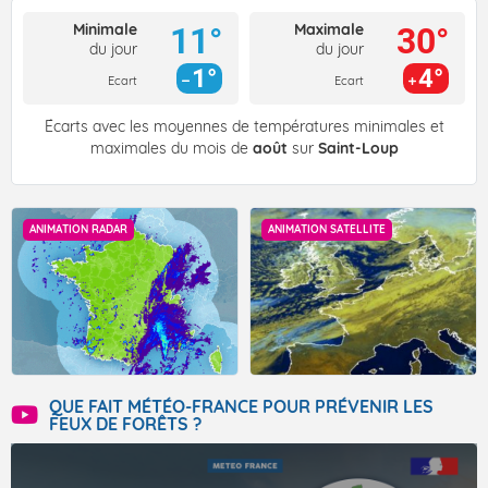
Minimale
Maximale
11°
30°
du jour
du jour
1°
4°
Ecart
Ecart
Écarts avec les moyennes de températures minimales et
maximales du mois de
août
sur
Saint-Loup
ANIMATION RADAR
ANIMATION SATELLITE
QUE FAIT MÉTÉO-FRANCE POUR PRÉVENIR LES
FEUX DE FORÊTS ?