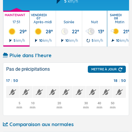
5
km/h
MAINTENANT
VENDREDI
SAMEDI
07
08
17:51
Après-midi
Soirée
Nuit
Matin
29°
28°
22°
13°
21°
5
km/h
10
km/h
10
km/h
5
km/h
10
km/h
Pluie dans l'heure
Pas de précipitations
METTRE À JOUR
17 : 50
18 : 50
5
10
20
30
40
50
min
min
min
min
min
min
Comparaison aux normales