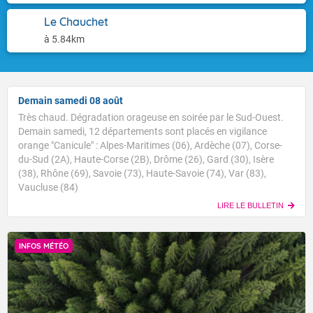
Le Chauchet
à 5.84km
Demain samedi 08 août
Très chaud. Dégradation orageuse en soirée par le Sud-Ouest.
Demain samedi, 12 départements sont placés en vigilance
orange "Canicule" : Alpes-Maritimes (06), Ardèche (07), Corse-
du-Sud (2A), Haute-Corse (2B), Drôme (26), Gard (30), Isère
(38), Rhône (69), Savoie (73), Haute-Savoie (74), Var (83),
Vaucluse (84)
LIRE LE BULLETIN
INFOS MÉTÉO