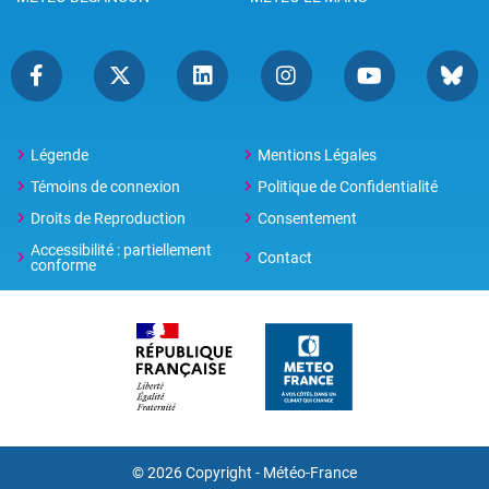
Légende
Mentions Légales
Témoins de connexion
Politique de Confidentialité
Droits de Reproduction
Consentement
Accessibilité : partiellement
Contact
conforme
© 2026 Copyright -
Météo-France