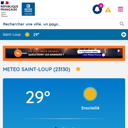
4
29°
Saint-Loup
Prévisions
TOUS LES RÉSULTATS
METEO SAINT-LOUP (23130)
Articles
29°
Ensoleillé