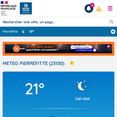
4
19°
Pierrefitte
Prévisions
TOUS LES RÉSULTATS
METEO PIERREFITTE (23130)
Articles
21°
Ciel clair