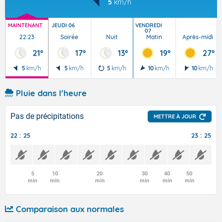
5
km/h
MAINTENANT
JEUDI 06
VENDREDI
07
22:23
Soirée
Nuit
Matin
Après-midi
21°
17°
13°
19°
27°
5
km/h
5
km/h
5
km/h
10
km/h
10
km/h
Pluie dans l'heure
Pas de précipitations
METTRE À JOUR
22 : 25
23 : 25
5
10
20
30
40
50
min
min
min
min
min
min
Comparaison aux normales