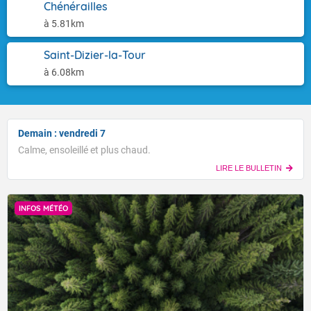
Chénérailles
à 5.81km
Saint-Dizier-la-Tour
à 6.08km
Demain : vendredi 7
Calme, ensoleillé et plus chaud.
LIRE LE BULLETIN
INFOS MÉTÉO