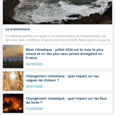
La tramontane
On observe parfois ces jours-ci un renforcement de la tramontane, en
lien avec des conditions propices de feux de forêt. Mais qu'est-ce que la
tramontane ? Quelles sont ses caractéristiques ? La tramontane est un
vent turbulent soufflant de secteur nord-ouest à nord, ou ouest à nord-
Bilan climatique : juillet 2026 est le mois le plus
ouest, dans un secteur qui part du Roussillon à la vallée de l’Aude et à
chaud et un des plus secs jamais enregistré en
l’ouest de l’Hérault. L’étymologie de ce vent vient du latin trasmontanus,
France
signifiant au-delà des monts, en allusion aux régions montagneuses
d’où provient ce vent.
04/08/2026
Changement climatique : quel impact sur les
vagues de chaleur ?
28/07/2026
Changement climatique : quel impact sur les feux
de forêt ?
21/05/2026