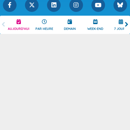
Légende
Mentions Légales
AUJOURD'HUI
PAR HEURE
DEMAIN
WEEK-END
7 JOURS
Témoins de connexion
Politique de Confidentialité
Droits de Reproduction
Consentement
Accessibilité : partiellement
Contact
conforme
© 2026 Copyright -
Météo-France