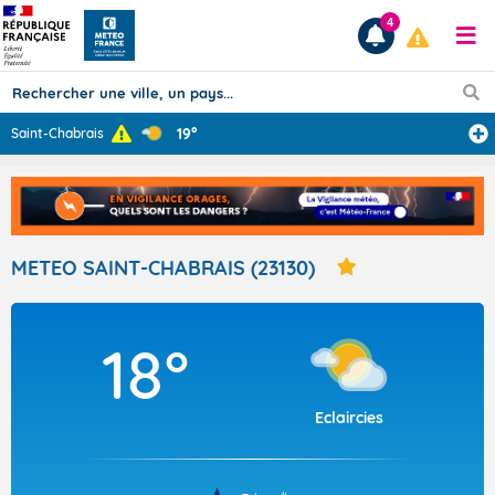
4
19°
Saint-Chabrais
Prévisions
TOUS LES RÉSULTATS
METEO SAINT-CHABRAIS (23130)
Articles
18°
Eclaircies