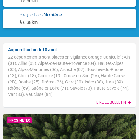
à 5.30km
Peyrat-la-Nonière
à 6.38km
Aujourd'hui lundi 10 août
22 départements sont placés en vigilance orange 'Canicule" : Ain
(01), Allier (03), Alpes-de-Haute-Provence (04), Hautes-Alpes
(05), Alpes-Maritimes (06), Ardèche (07), Bouches-du-Rhône
(13), Cher (18), Corrèze (19), Corse-du-Sud (2A), Haute-Corse
(2B), Doubs (25), Drôme (26), Gard(30), Isère (38), Jura (39),
Rhône (69), Saône-et-Loire (71), Savoie (73), Haute-Savoie (74),
Var (83), Vaucluse (84)
LIRE LE BULLETIN
INFOS MÉTÉO