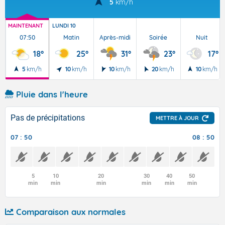
5
km/h
MAINTENANT
LUNDI 10
07:50
Matin
Après-midi
Soirée
Nuit
18°
25°
31°
23°
17°
5
km/h
10
km/h
10
km/h
20
km/h
10
km/h
Pluie dans l'heure
Pas de précipitations
METTRE À JOUR
07 : 50
08 : 50
5
10
20
30
40
50
min
min
min
min
min
min
Comparaison aux normales