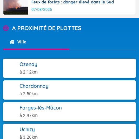
Feux de forêts : danger élevé dans le Sud
07/08/2026
A PROXIMITÉ DE PLOTTES
Ville
Ozenay
à 2.12km
Chardonnay
à 2.50km
Farges-lès-Mâcon
à 2.97km
Uchizy
à 3.20km