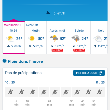
5
km/h
MAINTENANT
LUNDI 10
10:24
Matin
Après-midi
Soirée
Nuit
26°
30°
32°
24°
21°
5
km/h
5
km/h
5
km/h
5
km/h
15
km/h
55 km/h
55 km/h
Pluie dans l'heure
Pas de précipitations
METTRE À JOUR
10 : 25
11 : 25
5
10
20
30
40
50
min
min
min
min
min
min