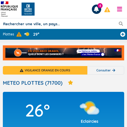
4
29°
Plottes
Prévisions
TOUS LES RÉSULTATS
VIGILANCE ORANGE EN COURS
Consulter
Articles
METEO PLOTTES (71700)
26°
Eclaircies