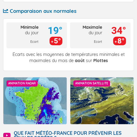
Comparaison aux normales
Minimale
Maximale
19°
34°
du jour
du jour
5°
8°
Ecart
Ecart
Écarts avec les moyennes de températures minimales et
maximales du mois de
août
sur
Plottes
ANIMATION RADAR
ANIMATION SATELLITE
QUE FAIT MÉTÉO-FRANCE POUR PRÉVENIR LES