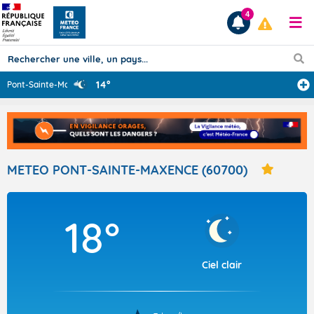
4
14°
Pont-Sainte-Max
...
Prévisions
TOUS LES RÉSULTATS
METEO PONT-SAINTE-MAXENCE (60700)
Articles
18°
Ciel clair