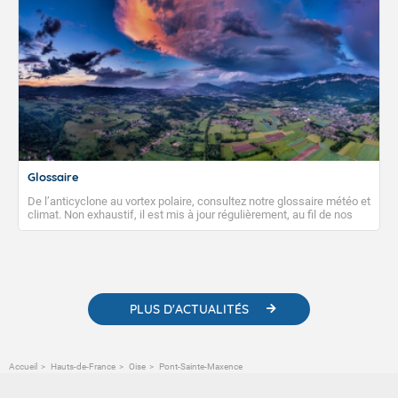
Glossaire
De l’anticyclone au vortex polaire, consultez notre glossaire météo et
climat. Non exhaustif, il est mis à jour régulièrement, au fil de nos
publications. Vous y trouverez également des liens utiles vers nos
contenus pédagogiques concernant les phénomènes
météorologiques et des informations scientifiques sur le
changement climatique.
PLUS D'ACTUALITÉS
Accueil
Hauts-de-France
Oise
Pont-Sainte-Maxence