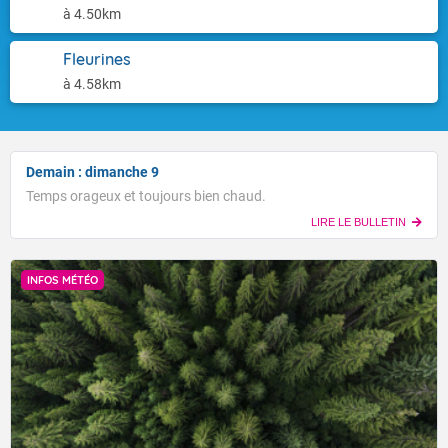
à 4.50km
Fleurines
à 4.58km
Demain : dimanche 9
Temps orageux et toujours bien chaud.
LIRE LE BULLETIN
INFOS MÉTÉO