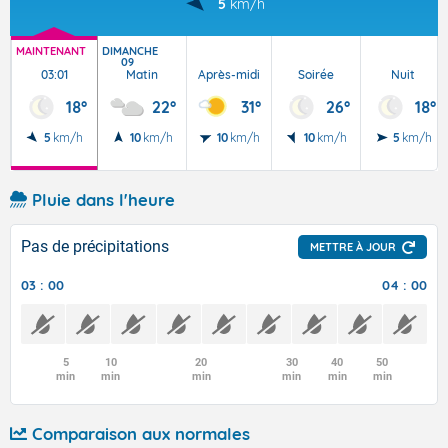
5
km/h
MAINTENANT
DIMANCHE
09
03:01
Matin
Après-midi
Soirée
Nuit
18°
22°
31°
26°
18°
5
km/h
10
km/h
10
km/h
10
km/h
5
km/h
Pluie dans l'heure
Pas de précipitations
METTRE À JOUR
03 : 00
04 : 00
5
10
20
30
40
50
min
min
min
min
min
min
Comparaison aux normales