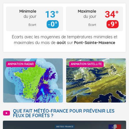
Minimale
Maximale
13°
34°
du jour
du jour
0°
9°
Ecart
Ecart
Écarts avec les moyennes de températures minimales et
maximales du mois de
août
sur
Pont-Sainte-Maxence
ANIMATION RADAR
ANIMATION SATELLITE
QUE FAIT MÉTÉO-FRANCE POUR PRÉVENIR LES
FEUX DE FORÊTS ?