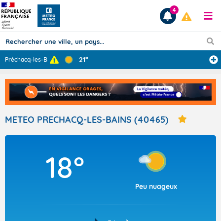
4
21°
Préchacq-les-Ba
...
Prévisions
TOUS LES RÉSULTATS
METEO PRECHACQ-LES-BAINS (40465)
Articles
18°
Peu nuageux