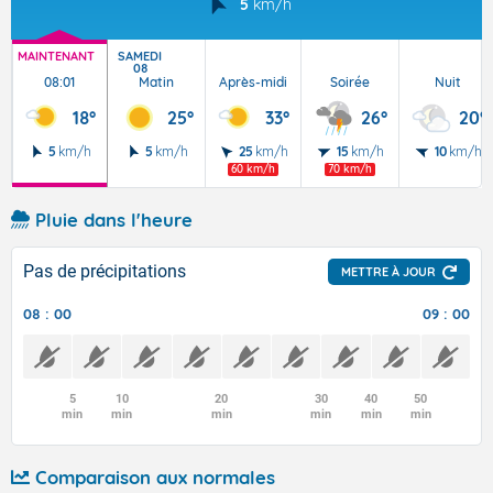
5
km/h
MAINTENANT
SAMEDI
08
08:01
Matin
Après-midi
Soirée
Nuit
18°
25°
33°
26°
20°
5
km/h
5
km/h
25
km/h
15
km/h
10
km/h
60 km/h
70 km/h
Pluie dans l'heure
Pas de précipitations
METTRE À JOUR
08 : 00
09 : 00
5
10
20
30
40
50
min
min
min
min
min
min
Comparaison aux normales