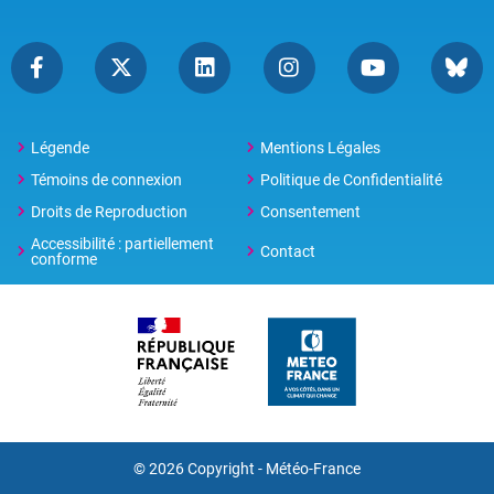
Légende
Mentions Légales
Témoins de connexion
Politique de Confidentialité
Droits de Reproduction
Consentement
Accessibilité : partiellement
Contact
conforme
© 2026 Copyright -
Météo-France