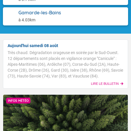
Gamarde-les-Bains
à 4.03km
Aujourd'hui samedi 08 août
Très chaud. Dégradation orageuse en soirée par le Sud-Ouest.
12 départements sont placés en vigilance orange "Canicule" :
Alpes-Maritimes (06), Ardèche (07), Corse-du-Sud (2A), Haute-
Corse (2B), Drôme (26), Gard (30), Isère (38), Rhône (69), Savoie
(73), Haute-Savoie (74), Var (83), et Vaucluse (84).
LIRE LE BULLETIN
INFOS MÉTÉO