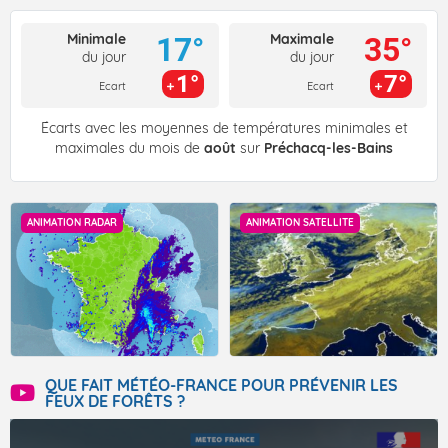
Minimale
Maximale
17°
35°
du jour
du jour
1°
7°
Ecart
Ecart
Écarts avec les moyennes de températures minimales et
maximales du mois de
août
sur
Préchacq-les-Bains
ANIMATION RADAR
ANIMATION SATELLITE
QUE FAIT MÉTÉO-FRANCE POUR PRÉVENIR LES
FEUX DE FORÊTS ?