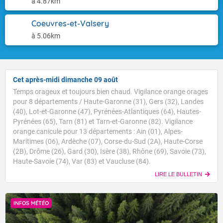
à 4.87km
Coeuvres-et-Valsery
à 5.06km
Cet après-midi dimanche 09 août
Temps orageux et toujours bien chaud. Vigilance orange orages
pour 8 départements / Haute-Garonne (31), Gers (32), Landes
(40), Lot-et-Garonne (47), Pyrénées-Atlantiques (64), Hautes-
Pyrénées (65), Tarn (81) et Tarn-et-Garonne (82). Vigilance
orange canicule pour 13 départements : Ain (01), Alpes-
Maritimes (06), Ardèche (07), Corse-du-Sud (2A), Haute-Corse
(2B), Drôme (26), Gard (30), Isère (38), Rhône (69), Savoie (73),
Haute-Savoie (74), Var (83) et Vaucluse (84).
LIRE LE BULLETIN
INFOS MÉTÉO