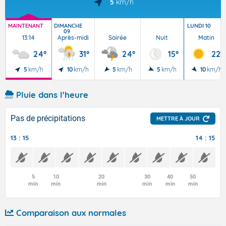
5
km/h
MAINTENANT
DIMANCHE
LUNDI 10
09
13:14
Après-midi
Soirée
Nuit
Matin
24°
31°
24°
15°
22°
5
km/h
10
km/h
5
km/h
5
km/h
10
km/h
Pluie dans l'heure
Pas de précipitations
METTRE À JOUR
13 : 15
14 : 15
5
10
20
30
40
50
min
min
min
min
min
min
Comparaison aux normales