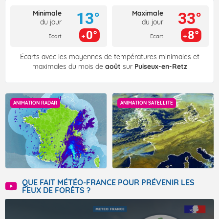
Minimale
Maximale
13°
33°
du jour
du jour
0°
8°
Ecart
Ecart
Écarts avec les moyennes de températures minimales et
maximales du mois de
août
sur
Puiseux-en-Retz
ANIMATION RADAR
ANIMATION SATELLITE
QUE FAIT MÉTÉO-FRANCE POUR PRÉVENIR LES
FEUX DE FORÊTS ?