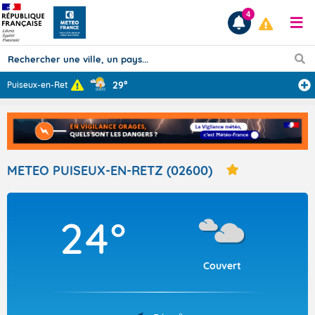
4
29°
Puiseux-en-Retz
...
Prévisions
TOUS LES RÉSULTATS
METEO PUISEUX-EN-RETZ (02600)
Articles
24°
Couvert