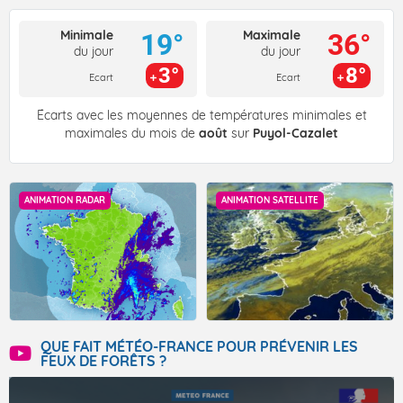
Minimale
Maximale
19°
36°
du jour
du jour
3°
8°
Ecart
Ecart
Écarts avec les moyennes de températures minimales et
maximales du mois de
août
sur
Puyol-Cazalet
ANIMATION RADAR
ANIMATION SATELLITE
QUE FAIT MÉTÉO-FRANCE POUR PRÉVENIR LES
FEUX DE FORÊTS ?