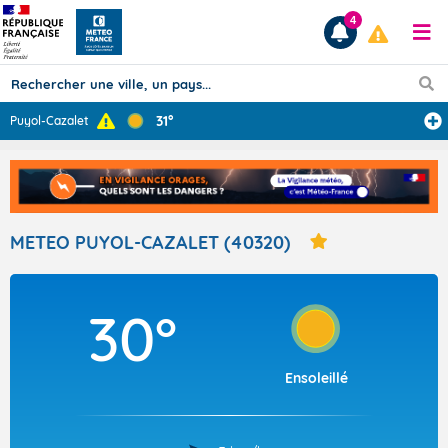
4
31°
Puyol-Cazalet
Prévisions
TOUS LES RÉSULTATS
METEO PUYOL-CAZALET (40320)
Articles
30°
Ensoleillé