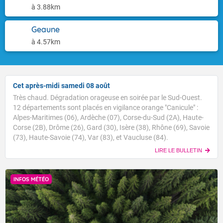
à 3.88km
Geaune
à 4.57km
Cet après-midi samedi 08 août
Très chaud. Dégradation orageuse en soirée par le Sud-Ouest.
12 départements sont placés en vigilance orange "Canicule" :
Alpes-Maritimes (06), Ardèche (07), Corse-du-Sud (2A), Haute-
Corse (2B), Drôme (26), Gard (30), Isère (38), Rhône (69), Savoie
(73), Haute-Savoie (74), Var (83), et Vaucluse (84).
LIRE LE BULLETIN
INFOS MÉTÉO