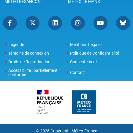
METEO BESANCON
METEO LE MANS
Légende
Mentions Légales
Témoins de connexion
Politique de Confidentialité
Droits de Reproduction
Consentement
Accessibilité : partiellement
Contact
conforme
© 2026 Copyright -
Météo-France