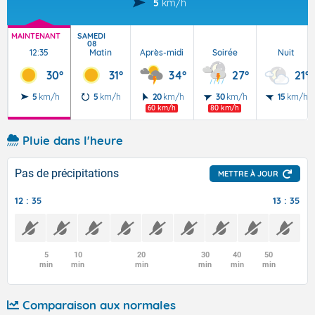
5
km/h
MAINTENANT
SAMEDI
08
12:35
Matin
Après-midi
Soirée
Nuit
30°
31°
34°
27°
21°
5
km/h
5
km/h
20
km/h
30
km/h
15
km/h
60 km/h
80 km/h
Pluie dans l'heure
Pas de précipitations
METTRE À JOUR
12 : 35
13 : 35
5
10
20
30
40
50
min
min
min
min
min
min
Comparaison aux normales