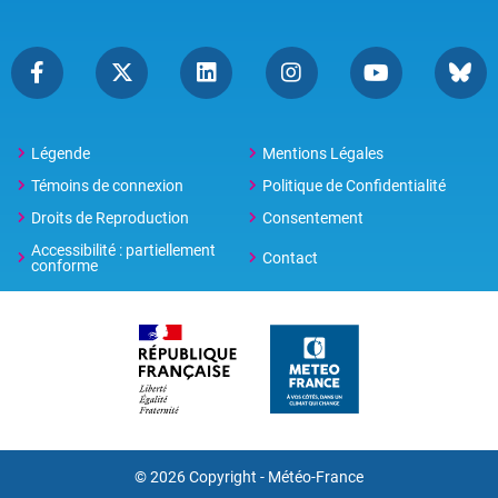
Légende
Mentions Légales
Témoins de connexion
Politique de Confidentialité
Droits de Reproduction
Consentement
Accessibilité : partiellement
Contact
conforme
© 2026 Copyright -
Météo-France