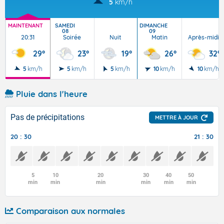
5
km/h
MAINTENANT
SAMEDI
DIMANCHE
08
09
20:31
Soirée
Nuit
Matin
Après-midi
29°
23°
19°
26°
32°
5
km/h
5
km/h
5
km/h
10
km/h
10
km/h
Pluie dans l'heure
Pas de précipitations
METTRE À JOUR
20 : 30
21 : 30
5
10
20
30
40
50
min
min
min
min
min
min
Comparaison aux normales