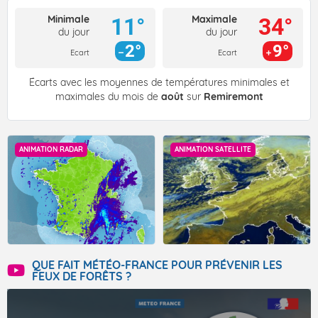
Minimale
Maximale
11°
34°
du jour
du jour
2°
9°
Ecart
Ecart
Écarts avec les moyennes de températures minimales et
maximales du mois de
août
sur
Remiremont
ANIMATION RADAR
ANIMATION SATELLITE
QUE FAIT MÉTÉO-FRANCE POUR PRÉVENIR LES
FEUX DE FORÊTS ?