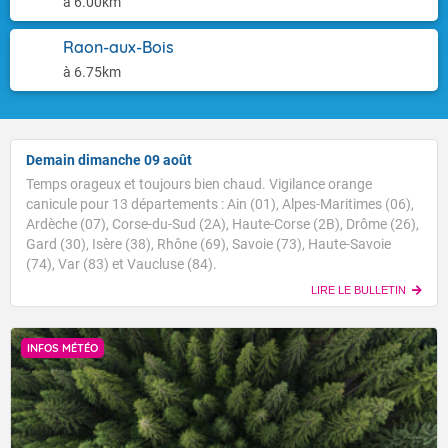
à 6.00km
Raon-aux-Bois
à 6.75km
Demain dimanche 09 août
Temps orageux et toujours bien chaud. Vigilance orange
canicule pour 13 départements : Ain (01), Alpes-Maritimes (06),
Ardèche (07), Corse-du-Sud (2A), Haute-Corse (2B), Drôme (26),
Gard (30), Isère (38), Rhône (69), Savoie (73), Haute-Savoie
(74), Var (83) et Vaucluse (84).
LIRE LE BULLETIN
INFOS MÉTÉO