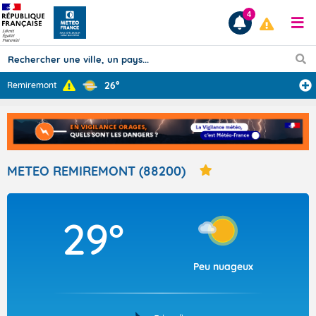
4
26°
Remiremont
Prévisions
TOUS LES RÉSULTATS
METEO REMIREMONT (88200)
Articles
29°
Peu nuageux