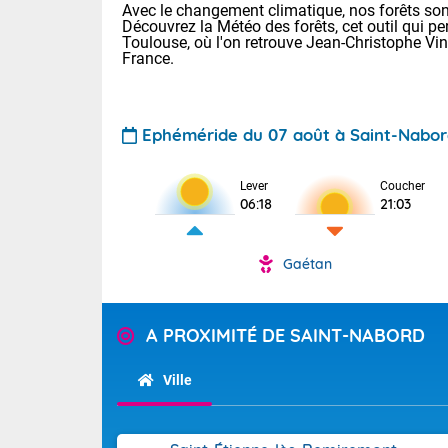
Avec le changement climatique, nos forêts sont
Découvrez la Météo des forêts, cet outil qui pe
Toulouse, où l'on retrouve Jean-Christophe Vi
France.
Ephéméride du 07 août à Saint-Nabo
Lever
Coucher
Voici les tem
06:18
21:03
28 Lyon : 31 
: 27 Nancy : 
31 Lille : 26 
Gaétan
TENDANCE P
Demain : ven
Pour la sema
A PROXIMITÉ DE SAINT-NABORD
Calme, enso
Cette semain
La journée s'
temps devrait 
Ville
territoire. O
Tendance des
pyrénéennes, l
2026 :
alors que la 