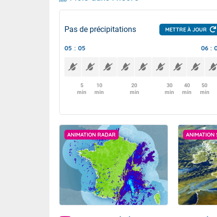
Pas de précipitations
METTRE À JOUR
05 : 05
06 : 
5
10
20
30
40
50
min
min
min
min
min
min
ANIMATION RADAR
ANIMATION 