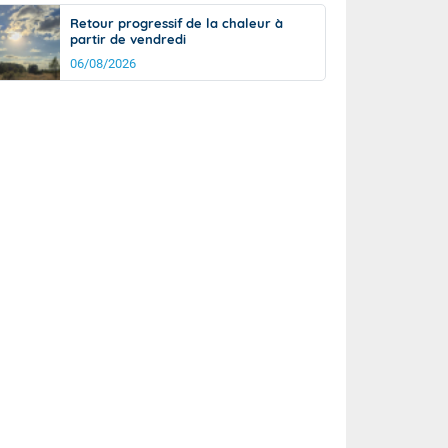
Retour progressif de la chaleur à
partir de vendredi
06/08/2026
rée
Nuit
23°
19°
km/h
5
km/h