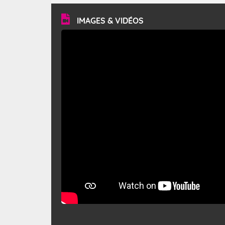
vitesse moyenne de 50 km/h et atteindre 80 à 100 km/h
en rafales, parfois davantage. Il parcourt la basse vallée
du Rhône et la Provence et envahit le littoral
IMAGES & VIDÉOS
méditerranéen à partir de la Camargue.