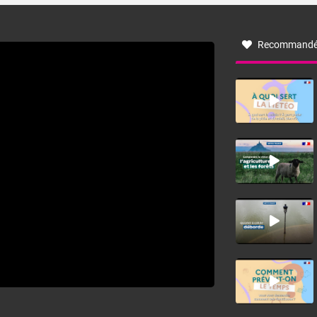
à nord-ouest, dans un secteur qui part du Roussillon à la
vallée de l’Aude et à l’ouest de l’Hérault. L’étymologie de
ce vent vient du latin trasmontanus, signifiant au-delà des
monts, en allusion aux régions montagneuses d’où
Recommandé
provient ce vent.