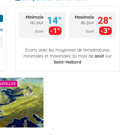
Minimale
Maximale
14°
28°
du jour
du jour
1°
3°
05
Ecart
Ecart
Écarts avec les moyennes de températures
minimales et maximales du mois de
août
sur
Saint-Nabord
SATELLITE