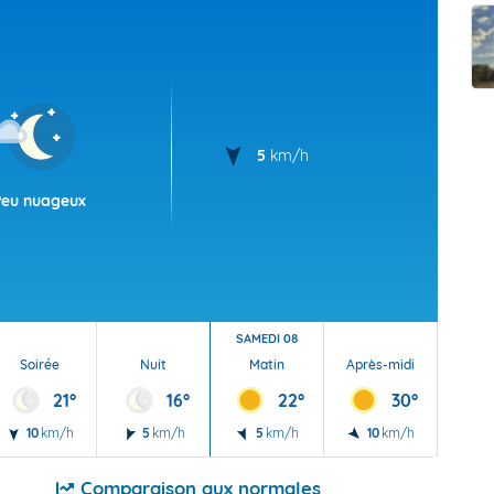
t Futuna
oid
5
km/h
Peu nuageux
SAMEDI 08
Soirée
Nuit
Matin
Après-midi
Soi
21°
16°
22°
30°
10
km/h
5
km/h
5
km/h
10
km/h
5
Comparaison aux normales