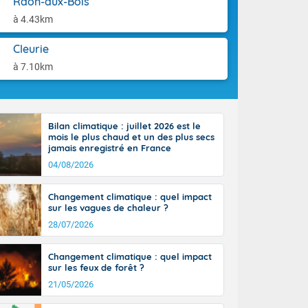
Raon-aux-Bois
ttoral l'après-
aison.
n général, 14
à 4.43km
r
sse, il fait
Cleurie
ouvent 30 à 35
à 7.10km
Bilan climatique : juillet 2026 est le
mois le plus chaud et un des plus secs
jamais enregistré en France
04/08/2026
Changement climatique : quel impact
sur les vagues de chaleur ?
28/07/2026
Changement climatique : quel impact
sur les feux de forêt ?
21/05/2026