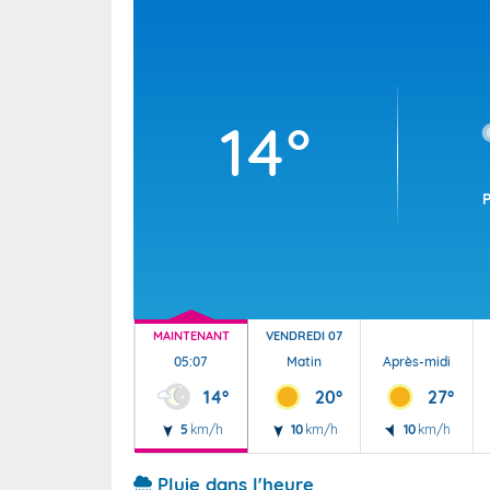
Wallis e
Grand fr
14°
MAINTENANT
VENDREDI 07
05:07
Matin
Après-midi
14°
20°
27°
5
km/h
10
km/h
10
km/h
Pluie dans l'heure