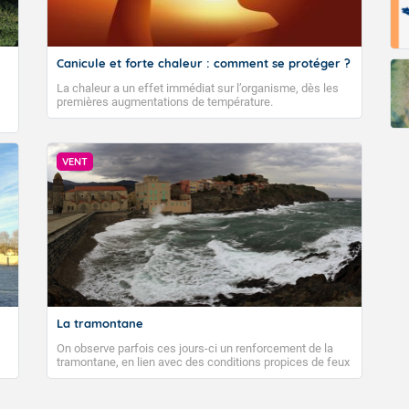
Canicule et forte chaleur : comment se protéger ?
La chaleur a un effet immédiat sur l’organisme, dès les
premières augmentations de température.
VENT
La tramontane
On observe parfois ces jours-ci un renforcement de la
tramontane, en lien avec des conditions propices de feux
de forêt. Mais qu'est-ce que la tramontane ? Quelles sont
ses caractéristiques ? La tramontane est un vent
turbulent soufflant de secteur nord-ouest à nord, ou ouest