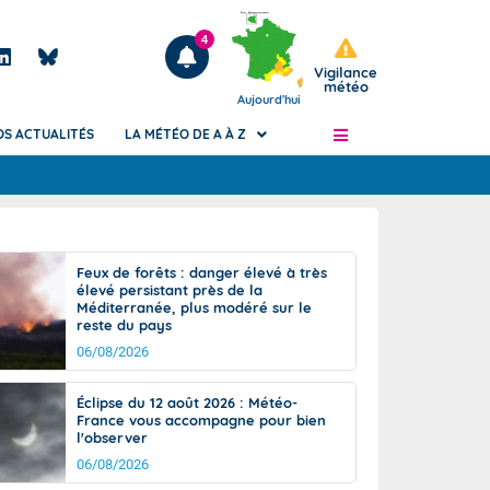
4
Vigilance
météo
Aujourd'hui
OS ACTUALITÉS
LA MÉTÉO DE A À Z
Articles
ngers
Feux de forêts : danger élevé à très
Phénomènes dangereux de J+2 à J+7
élevé persistant près de la
civile
Méditerranée, plus modéré sur le
Avertissement pluies intenses à l'échelle
reste du pays
des communes (Apic)
és
06/08/2026
Bulletins Marine
ateur de
Bulletins d'estimation du risque
Éclipse du 12 août 2026 : Météo-
d'avalanche
France vous accompagne pour bien
-pompier
l'observer
Météo des forêts
06/08/2026
Vigicrues