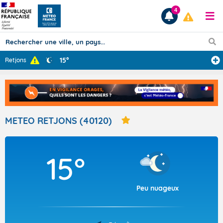
4
15°
Retjons
Prévisions
TOUS LES RÉSULTATS
METEO RETJONS (40120)
Articles
15°
Peu nuageux