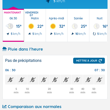
5
km/h
MAINTENANT
VENDREDI
07
06:30
Matin
Après-midi
Soirée
Nuit
15°
22°
32°
25°
16°
5
km/h
5
km/h
5
km/h
10
km/h
5
km/h
Pluie dans l'heure
Pas de précipitations
METTRE À JOUR
06 : 30
07 : 30
5
10
20
30
40
50
min
min
min
min
min
min
Comparaison aux normales