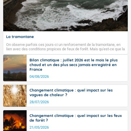
La tramontane
On observe parfois ces jours-ci un renforcement de la tramontane, en
lien avec des conditions propices de feux de forêt. Mais qu'est-ce que la
tramontane ? Quelles sont ses caractéristiques ? La tramontane est un
vent turbulent soufflant de secteur nord-ouest à nord, ou ouest à nord-
Bilan climatique : juillet 2026 est le mois le plus
ouest, dans un secteur qui part du Roussillon à la vallée de l’Aude et à
chaud et un des plus secs jamais enregistré en
l’ouest de l’Hérault. L’étymologie de ce vent vient du latin trasmontanus,
France
signifiant au-delà des monts, en allusion aux régions montagneuses
d’où provient ce vent.
04/08/2026
Changement climatique : quel impact sur les
vagues de chaleur ?
28/07/2026
Changement climatique : quel impact sur les feux
de forêt ?
21/05/2026