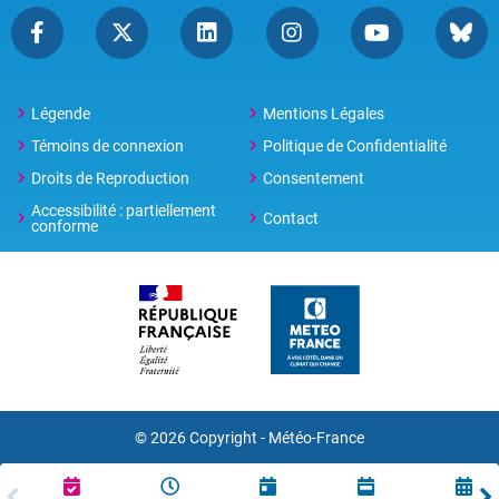
Légende
Mentions Légales
Témoins de connexion
Politique de Confidentialité
Droits de Reproduction
Consentement
Accessibilité : partiellement
Contact
conforme
© 2026 Copyright -
Météo-France