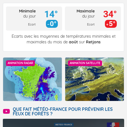
Minimale
Maximale
14°
34°
du jour
du jour
0°
5°
Ecart
Ecart
Écarts avec les moyennes de températures minimales et
maximales du mois de
août
sur
Retjons
ANIMATION RADAR
ANIMATION SATELLITE
QUE FAIT MÉTÉO-FRANCE POUR PRÉVENIR LES
FEUX DE FORÊTS ?