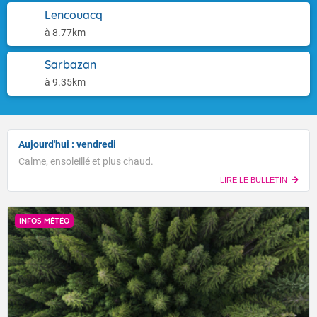
Lencouacq
à 8.77km
Sarbazan
à 9.35km
Aujourd'hui : vendredi
Calme, ensoleillé et plus chaud.
LIRE LE BULLETIN
INFOS MÉTÉO