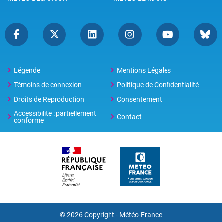
Légende
Mentions Légales
Témoins de connexion
Politique de Confidentialité
Droits de Reproduction
Consentement
Accessibilité : partiellement
Contact
conforme
© 2026 Copyright -
Météo-France