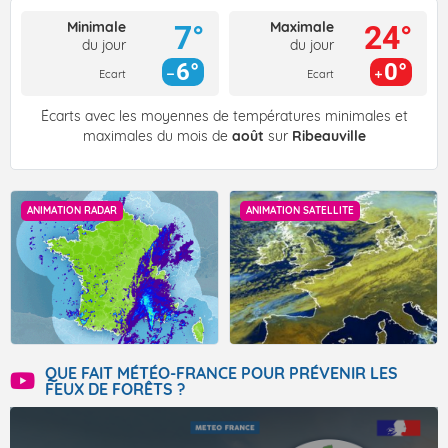
Minimale
Maximale
7°
24°
du jour
du jour
6°
0°
Ecart
Ecart
Écarts avec les moyennes de températures minimales et
maximales du mois de
août
sur
Ribeauville
ANIMATION RADAR
ANIMATION SATELLITE
QUE FAIT MÉTÉO-FRANCE POUR PRÉVENIR LES
FEUX DE FORÊTS ?