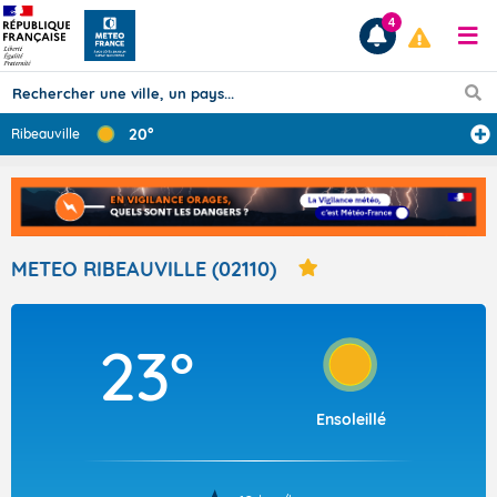
4
20°
Ribeauville
Prévisions
TOUS LES RÉSULTATS
METEO RIBEAUVILLE (02110)
Articles
23°
Ensoleillé