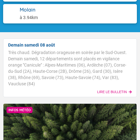
Molain
à 3.94km
Demain samedi 08 août
Très chaud. Dégradation orageuse en soirée par le Sud-Ouest.
Demain samedi, 12 départements sont placés en vigilance
orange "Canicule" : Alpes-Maritimes (06), Ardèche (07), Corse-
du-Sud (2A), Haute-Corse (2B), Drôme (26), Gard (30), Isère
(38), Rhône (69), Savoie (73), Haute-Savoie (74), Var (83),
Vaucluse (84)
LIRE LE BULLETIN
INFOS MÉTÉO