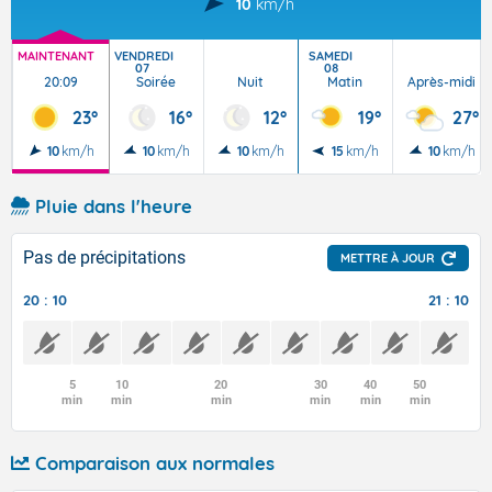
10
km/h
MAINTENANT
VENDREDI
SAMEDI
07
08
20:09
Soirée
Nuit
Matin
Après-midi
23°
16°
12°
19°
27°
10
km/h
10
km/h
10
km/h
15
km/h
10
km/h
Pluie dans l'heure
Pas de précipitations
METTRE À JOUR
20 : 10
21 : 10
5
10
20
30
40
50
min
min
min
min
min
min
Comparaison aux normales