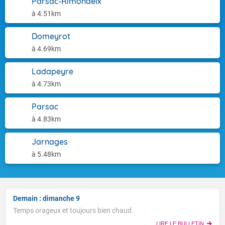
Parsac-Rimondeix
à 4.51km
Domeyrot
à 4.69km
Ladapeyre
à 4.73km
Parsac
à 4.83km
Jarnages
à 5.48km
Demain : dimanche 9
Temps orageux et toujours bien chaud.
LIRE LE BULLETIN