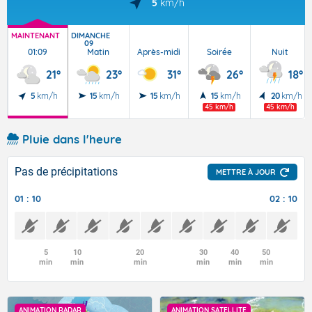
5
km/h
MAINTENANT
DIMANCHE
09
01:09
Matin
Après-midi
Soirée
Nuit
21°
23°
31°
26°
18°
5
km/h
15
km/h
15
km/h
15
km/h
20
km/h
45 km/h
45 km/h
Pluie dans l'heure
Pas de précipitations
METTRE À JOUR
01 : 10
02 : 10
5
10
20
30
40
50
min
min
min
min
min
min
ANIMATION RADAR
ANIMATION SATELLITE