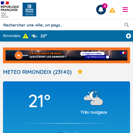
4
20°
Rimondeix
Prévisions
TOUS LES RÉSULTATS
METEO RIMONDEIX (23140)
Articles
21°
Très nuageux