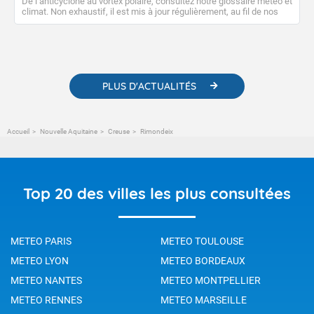
De l’anticyclone au vortex polaire, consultez notre glossaire météo et
climat. Non exhaustif, il est mis à jour régulièrement, au fil de nos
publications. Vous y trouverez également des liens utiles vers nos
contenus pédagogiques concernant les phénomènes
météorologiques et des informations scientifiques sur le
changement climatique.
PLUS D'ACTUALITÉS
Accueil
Nouvelle Aquitaine
Creuse
Rimondeix
Top 20 des villes les plus consultées
METEO PARIS
METEO TOULOUSE
METEO LYON
METEO BORDEAUX
METEO NANTES
METEO MONTPELLIER
METEO RENNES
METEO MARSEILLE