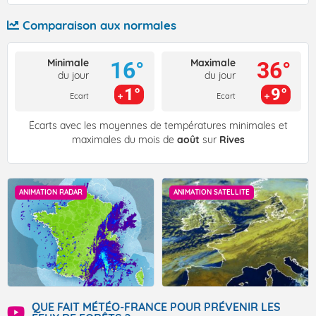
Comparaison aux normales
Minimale
Maximale
16°
36°
du jour
du jour
1°
9°
Ecart
Ecart
Écarts avec les moyennes de températures minimales et
maximales du mois de
août
sur
Rives
ANIMATION RADAR
ANIMATION SATELLITE
QUE FAIT MÉTÉO-FRANCE POUR PRÉVENIR LES