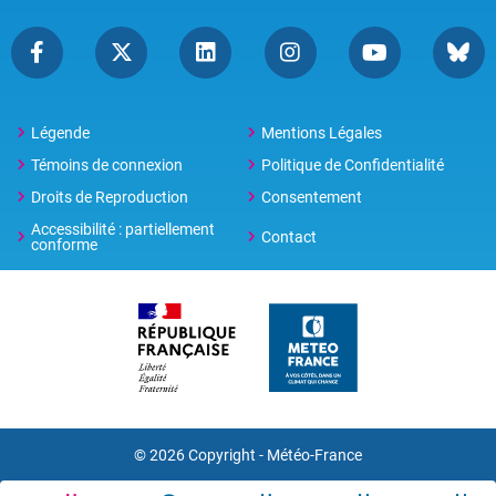
Légende
Mentions Légales
Témoins de connexion
Politique de Confidentialité
Droits de Reproduction
Consentement
Accessibilité : partiellement
Contact
conforme
© 2026 Copyright -
Météo-France