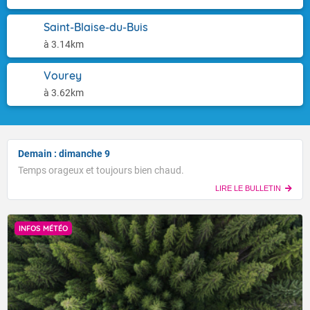
Saint-Blaise-du-Buis
à 3.14km
Vourey
à 3.62km
Demain : dimanche 9
Temps orageux et toujours bien chaud.
LIRE LE BULLETIN
INFOS MÉTÉO