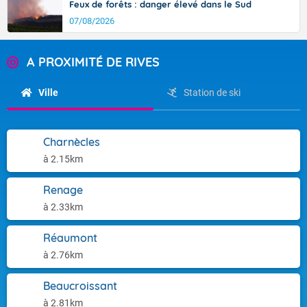
Feux de forêts : danger élevé dans le Sud
07/08/2026
A PROXIMITÉ DE RIVES
Ville
Station de ski
Charnècles
à 2.15km
Renage
à 2.33km
Réaumont
à 2.76km
Beaucroissant
à 2.81km