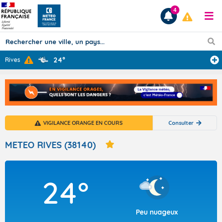
4
24°
Rives
Prévisions
TOUS LES RÉSULTATS
VIGILANCE ORANGE EN COURS
Consulter
Articles
METEO RIVES (38140)
24°
Peu nuageux