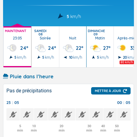
5
km/h
MAINTENANT
SAMEDI
DIMANCHE
08
09
23:05
Soirée
Nuit
Matin
Après-midi
24°
24°
22°
27°
33°
5
km/h
5
km/h
10
km/h
5
km/h
20
km/h
80 km/h
Pluie dans l'heure
Pas de précipitations
METTRE À JOUR
23 : 05
00 : 05
5
10
20
30
40
50
min
min
min
min
min
min