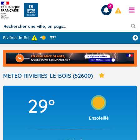
4
33°
Rivières-le-Boi
...
Prévisions
TOUS LES RÉSULTATS
METEO RIVIERES-LE-BOIS (52600)
Articles
29°
Ensoleillé