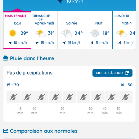
10
km/h
MAINTENANT
DIMANCHE
LUNDI 10
09
15:31
Après-midi
Soirée
Nuit
Matin
29°
31°
24°
18°
24°
10
km/h
15
km/h
15
km/h
5
km/h
5
km/h
Pluie dans l'heure
Pas de précipitations
METTRE À JOUR
15 : 30
16 : 30
5
10
20
30
40
50
min
min
min
min
min
min
Comparaison aux normales