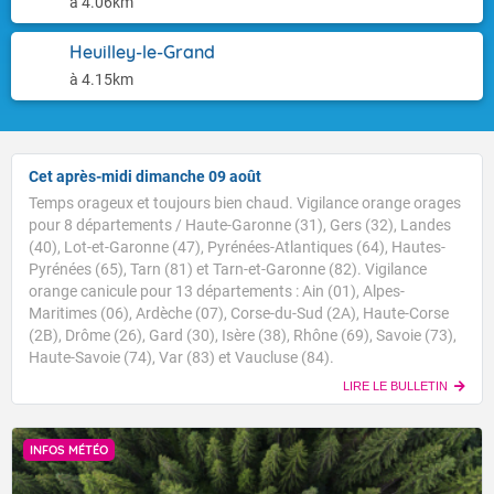
à 4.06km
Heuilley-le-Grand
à 4.15km
Cet après-midi dimanche 09 août
Temps orageux et toujours bien chaud. Vigilance orange orages
pour 8 départements / Haute-Garonne (31), Gers (32), Landes
(40), Lot-et-Garonne (47), Pyrénées-Atlantiques (64), Hautes-
Pyrénées (65), Tarn (81) et Tarn-et-Garonne (82). Vigilance
orange canicule pour 13 départements : Ain (01), Alpes-
Maritimes (06), Ardèche (07), Corse-du-Sud (2A), Haute-Corse
(2B), Drôme (26), Gard (30), Isère (38), Rhône (69), Savoie (73),
Haute-Savoie (74), Var (83) et Vaucluse (84).
LIRE LE BULLETIN
INFOS MÉTÉO