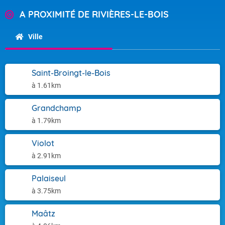
A PROXIMITÉ DE RIVIÈRES-LE-BOIS
Ville
Saint-Broingt-le-Bois
à 1.61km
Grandchamp
à 1.79km
Violot
à 2.91km
Palaiseul
à 3.75km
Maâtz