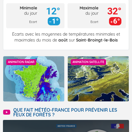
Minimale
Maximale
12°
32°
du jour
du jour
1°
6°
Ecart
Ecart
Écarts avec les moyennes de températures minimales et
maximales du mois de
août
sur
Saint-Broingt-le-Bois
ANIMATION RADAR
ANIMATION SATELLITE
QUE FAIT MÉTÉO-FRANCE POUR PRÉVENIR LES
FEUX DE FORÊTS ?