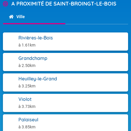
A PROXIMITÉ DE SAINT-BROINGT-LE-BOIS
Ville
Rivières-le-Bois
à 1.61km
Grandchamp
à 2.50km
Heuilley-le-Grand
à 3.25km
Violot
à 3.73km
Palaiseul
à 3.85km