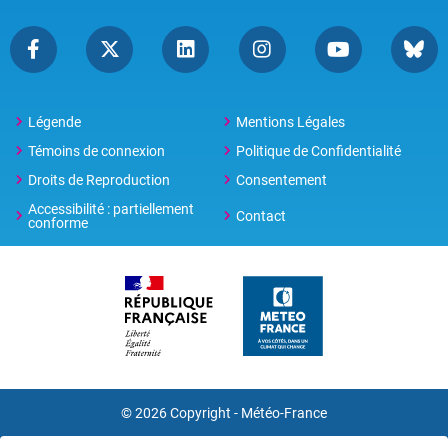
Légende
Mentions Légales
Témoins de connexion
Politique de Confidentialité
Droits de Reproduction
Consentement
Accessibilité : partiellement
Contact
conforme
© 2026 Copyright -
Météo-France