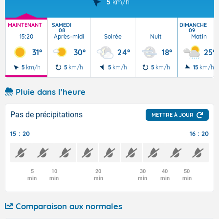
5
km/h
MAINTENANT
SAMEDI
DIMANCHE
08
09
15:20
Après-midi
Soirée
Nuit
Matin
31°
30°
24°
18°
25°
5
km/h
5
km/h
5
km/h
5
km/h
15
km/h
Pluie dans l'heure
Pas de précipitations
METTRE À JOUR
15 : 20
16 : 20
5
10
20
30
40
50
min
min
min
min
min
min
Comparaison aux normales