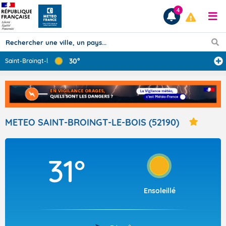
4
30°
Saint-Broingt-l
...
Prévisions
TOUS LES RÉSULTATS
METEO SAINT-BROINGT-LE-BOIS (52190)
Articles
31°
Ensoleillé