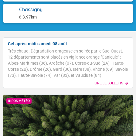
Chassigny
à 3.97km
Cet après-midi samedi 08 août
Très chaud. Dégradation orageuse en soirée par le Sud-Ouest.
12 départements sont placés en vigilance orange "Canicule" :
Alpes-Maritimes (06), Ardèche (07), Corse-du-Sud (2A), Haute-
Corse (2B), Drôme (26), Gard (30), Isère (38), Rhône (69), Savoie
(73), Haute-Savoie (74), Var (83), et Vaucluse (84).
LIRE LE BULLETIN
INFOS MÉTÉO