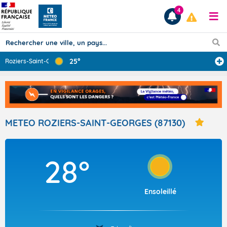
4
25°
Roziers-Saint-G
...
Prévisions
TOUS LES RÉSULTATS
METEO ROZIERS-SAINT-GEORGES (87130)
Articles
28°
Ensoleillé