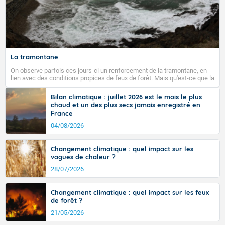
La tramontane
On observe parfois ces jours-ci un renforcement de la tramontane, en
lien avec des conditions propices de feux de forêt. Mais qu'est-ce que la
tramontane ? Quelles sont ses caractéristiques ? La tramontane est un
vent turbulent soufflant de secteur nord-ouest à nord, ou ouest à nord-
Bilan climatique : juillet 2026 est le mois le plus
ouest, dans un secteur qui part du Roussillon à la vallée de l’Aude et à
chaud et un des plus secs jamais enregistré en
l’ouest de l’Hérault. L’étymologie de ce vent vient du latin trasmontanus,
France
signifiant au-delà des monts, en allusion aux régions montagneuses
d’où provient ce vent.
04/08/2026
Changement climatique : quel impact sur les
vagues de chaleur ?
28/07/2026
Changement climatique : quel impact sur les feux
de forêt ?
21/05/2026