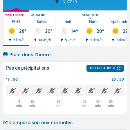
5
km/h
MAINTENANT
JEUDI 06
VENDREDI
07
19:48
Soirée
Nuit
Matin
Après-midi
28°
20°
14°
20°
29°
5
km/h
10
km/h
5
km/h
10
km/h
10
km/h
Pluie dans l'heure
Pas de précipitations
METTRE À JOUR
19 : 50
20 : 50
5
10
20
30
40
50
min
min
min
min
min
min
Comparaison aux normales