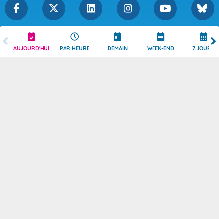
Légende
Mentions Légales
AUJOURD'HUI
PAR HEURE
DEMAIN
WEEK-END
7 JOURS
Témoins de connexion
Politique de Confidentialité
Droits de Reproduction
Consentement
Accessibilité : partiellement
Contact
conforme
© 2026 Copyright -
Météo-France