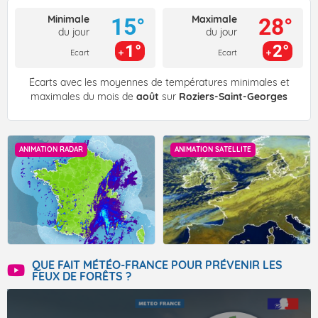
Minimale
Maximale
15°
28°
du jour
du jour
1°
2°
Ecart
Ecart
Écarts avec les moyennes de températures minimales et
maximales du mois de
août
sur
Roziers-Saint-Georges
ANIMATION RADAR
ANIMATION SATELLITE
QUE FAIT MÉTÉO-FRANCE POUR PRÉVENIR LES
FEUX DE FORÊTS ?