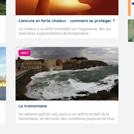
Canicule et forte chaleur : comment se protéger ?
La chaleur a un effet immédiat sur l’organisme, dès les
premières augmentations de température.
VENT
La tramontane
On observe parfois ces jours-ci un renforcement de la
tramontane, en lien avec des conditions propices de feux
de forêt. Mais qu'est-ce que la tramontane ? Quelles sont
ses caractéristiques ? La tramontane est un vent
turbulent soufflant de secteur nord-ouest à nord, ou ouest