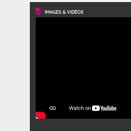
vitesse moyenne de 50 km/h et atteindre 80 à 100 km/h
en rafales, parfois davantage. Il parcourt la basse vallée
du Rhône et la Provence et envahit le littoral
IMAGES & VIDÉOS
méditerranéen à partir de la Camargue.