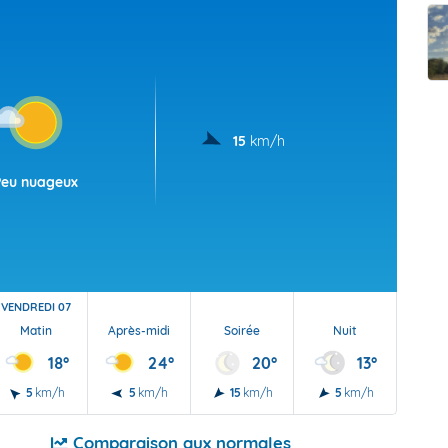
t Futuna
oid
15
km/h
Peu nuageux
VENDREDI 07
Matin
Après-midi
Soirée
Nuit
18°
24°
20°
13°
5
km/h
5
km/h
15
km/h
5
km/h
Comparaison aux normales