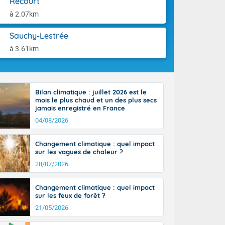
Récourt
aison.
ttoral l'après-
à 2.07km
n général, 14
r
Sauchy-Lestrée
sse, il fait
ouvent 30 à 35
à 3.61km
Bilan climatique : juillet 2026 est le
mois le plus chaud et un des plus secs
jamais enregistré en France
04/08/2026
Changement climatique : quel impact
sur les vagues de chaleur ?
28/07/2026
Changement climatique : quel impact
sur les feux de forêt ?
21/05/2026