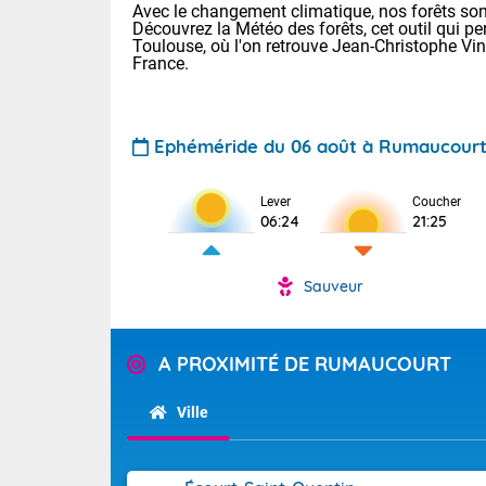
Avec le changement climatique, nos forêts sont
Découvrez la Météo des forêts, cet outil qui pe
Toulouse, où l'on retrouve Jean-Christophe Vi
France.
Ephéméride du 06 août à Rumaucour
Lever
Coucher
Voici les tem
06:24
21:25
22/13 Paris :
Clermont-Fd :
Limoges : 27/
Sauveur
Lille : 24/12
TENDANCE P
Demain vendr
Pour la sema
A PROXIMITÉ DE RUMAUCOURT
Calme, enso
Cette semain
temps devrait 
Ville
La journée s'
territoire. O
Tendance des
2026 :
pyrénnéennes, 
alors que la 