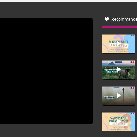
à nord-ouest, dans un secteur qui part du Roussillon à la
vallée de l’Aude et à l’ouest de l’Hérault. L’étymologie de
ce vent vient du latin trasmontanus, signifiant au-delà des
monts, en allusion aux régions montagneuses d’où
Recommandé
provient ce vent.