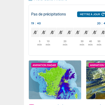
Pas de précipitations
METTRE À JOUR
19 : 40
20 : 
5
10
20
30
40
50
min
min
min
min
min
min
ANIMATION RADAR
ANIMATION 