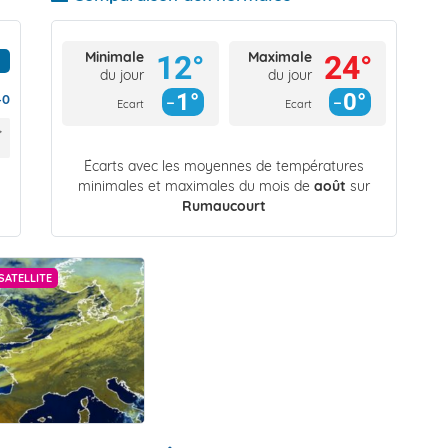
Minimale
Maximale
12°
24°
du jour
du jour
1°
0°
40
Ecart
Ecart
Écarts avec les moyennes de températures
minimales et maximales du mois de
août
sur
Rumaucourt
SATELLITE