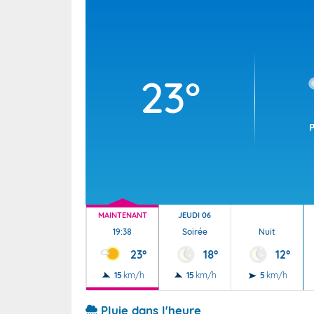
Wallis e
Grand fr
23°
MAINTENANT
JEUDI 06
19:38
Soirée
Nuit
23°
18°
12°
15
km/h
15
km/h
5
km/h
Pluie dans l'heure