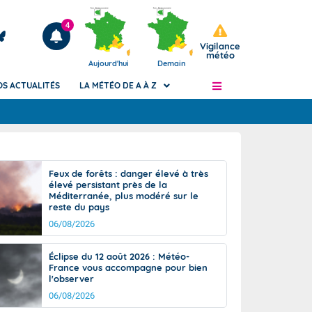
4
Vigilance
météo
Aujourd'hui
Demain
OS ACTUALITÉS
LA MÉTÉO DE A À Z
Articles
ngers
Feux de forêts : danger élevé à très
Phénomènes dangereux de J+2 à J+7
élevé persistant près de la
civile
Méditerranée, plus modéré sur le
Avertissement pluies intenses à l'échelle
reste du pays
des communes (Apic)
és
06/08/2026
Bulletins Marine
ateur de
Bulletins d'estimation du risque
Éclipse du 12 août 2026 : Météo-
d'avalanche
France vous accompagne pour bien
-pompier
l'observer
Météo des forêts
06/08/2026
Vigicrues