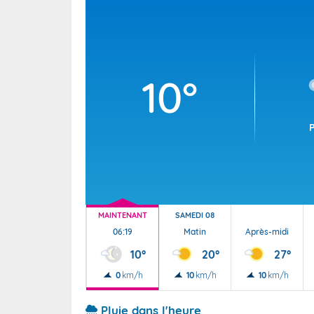
Wallis e
Grand fr
10°
MAINTENANT
SAMEDI 08
06:19
Matin
Après-midi
10°
20°
27°
0
km/h
10
km/h
10
km/h
Pluie dans l'heure