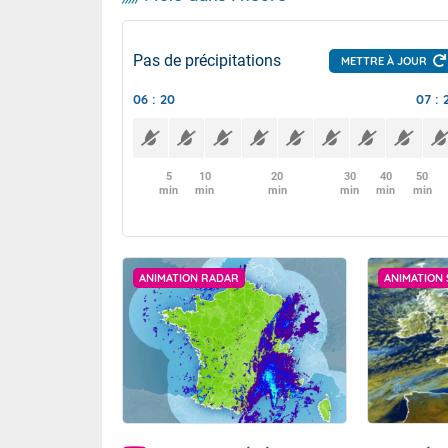
Pas de précipitations
METTRE À JOUR
06 : 20
07 : 
5
10
20
30
40
50
min
min
min
min
min
min
ANIMATION RADAR
ANIMATION 