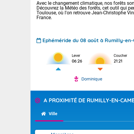
Avec le changement climatique, nos forêts sont
Découvrez la Météo des forêts, cet outil qui pe
Toulouse, où l'on retrouve Jean-Christophe Vi
France.
Ephéméride du 08 août à Rumilly-en
Voici les tem
Lever
Coucher
06:26
21:21
31 Lyon : 35 
: 32 Nancy : 
31 Lille : 28 
Dominique
Aujourd'hui 
TENDANCE P
Très chaud
Pour la sema
A PROXIMITÉ DE RUMILLY-EN-CAM
En matinée, le
Au niveau du 
températures 
Ville
aux Hauts-de-F
Corse. L'aprè
Tendance des
Pyrénées, la
2026 :
Les orages py