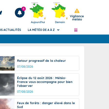
4
Vigilance
météo
Aujourd'hui
Demain
OS ACTUALITÉS
LA MÉTÉO DE A À Z
Articles
ngers
Retour progressif de la chaleur
Phénomènes dangereux de J+2 à J+7
07/08/2026
civile
Avertissement pluies intenses à l'échelle
des communes (Apic)
és
Éclipse du 12 août 2026 : Météo-
Bulletins Marine
France vous accompagne pour bien
l'observer
ateur de
Bulletins d'estimation du risque
d'avalanche
07/08/2026
-pompier
Météo des forêts
Feux de forêts : danger élevé dans le
Vigicrues
Sud