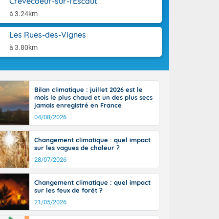
Crèvecoeur-sur-l'Escaut
aison.
r l'Occitanie
à 3.24km
e puis
région Midi-
Les Rues-des-Vignes
tié nord du
rranéen. Les
à 3.80km
-totalité du
et même
Bilan climatique : juillet 2026 est le
mois le plus chaud et un des plus secs
jamais enregistré en France
04/08/2026
Changement climatique : quel impact
sur les vagues de chaleur ?
28/07/2026
Changement climatique : quel impact
sur les feux de forêt ?
21/05/2026