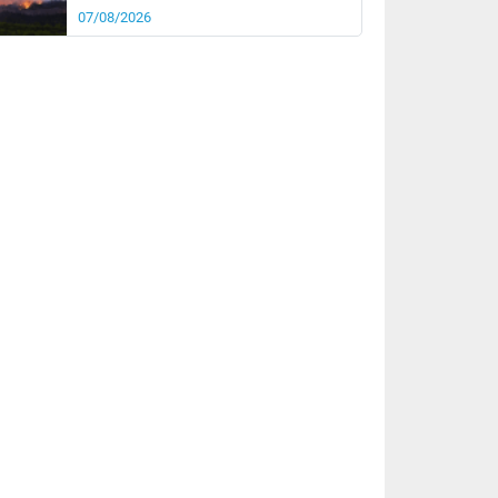
07/08/2026
rée
Nuit
25°
18°
km/h
10
km/h