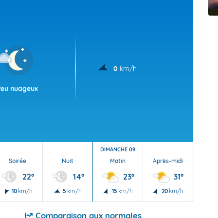
t Futuna
oid
0
km/h
Peu nuageux
DIMANCHE 09
Soirée
Nuit
Matin
Après-midi
Soi
22°
14°
23°
31°
10
km/h
5
km/h
15
km/h
20
km/h
10
Comparaison aux normales