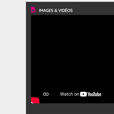
vitesse moyenne de 50 km/h et atteindre 80 à 100 km/h
en rafales, parfois davantage. Il parcourt la basse vallée
du Rhône et la Provence et envahit le littoral
IMAGES & VIDÉOS
méditerranéen à partir de la Camargue.