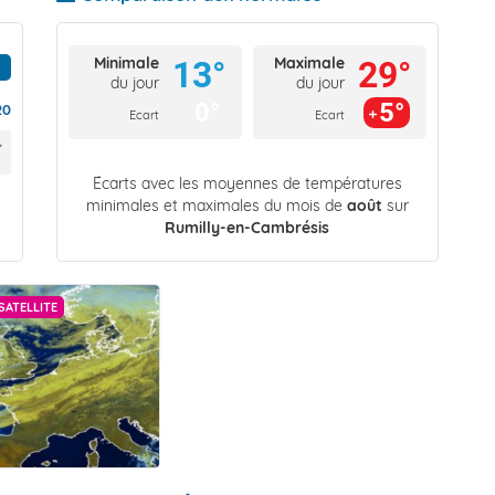
Minimale
Maximale
13°
29°
du jour
du jour
0°
5°
20
Ecart
Ecart
Écarts avec les moyennes de températures
minimales et maximales du mois de
août
sur
Rumilly-en-Cambrésis
SATELLITE