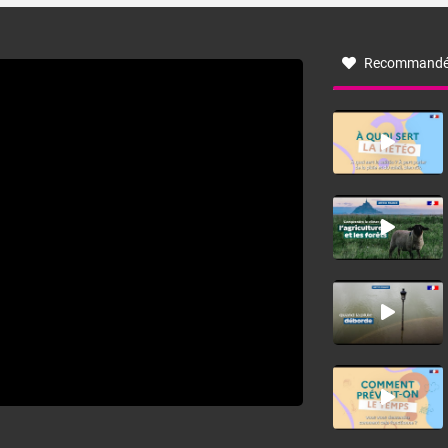
à nord-ouest, dans un secteur qui part du Roussillon à la
vallée de l’Aude et à l’ouest de l’Hérault. L’étymologie de
ce vent vient du latin trasmontanus, signifiant au-delà des
monts, en allusion aux régions montagneuses d’où
Recommandé
provient ce vent.