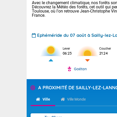
Avec le changement climatique, nos forêts sont
Découvrez la Météo des forêts, cet outil qui pe
Toulouse, où l'on retrouve Jean-Christophe Vi
France.
Ephéméride du 07 août à Sailly-lez-L
Lever
Coucher
Voici les tem
06:23
21:24
28 Lyon : 31 
: 27 Nancy : 
31 Lille : 26 
Gaétan
TENDANCE P
Demain : ven
Pour la sema
A PROXIMITÉ DE SAILLY-LEZ-LANN
Calme, enso
Cette semain
La journée s'
temps devrait 
Ville
Ville Monde
territoire. O
Tendance des
pyrénéennes, l
2026 :
alors que la 