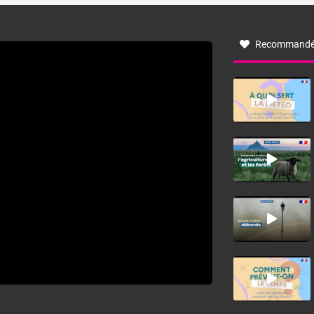
à nord-ouest, dans un secteur qui part du Roussillon à la
vallée de l’Aude et à l’ouest de l’Hérault. L’étymologie de
ce vent vient du latin trasmontanus, signifiant au-delà des
monts, en allusion aux régions montagneuses d’où
Recommandé
provient ce vent.