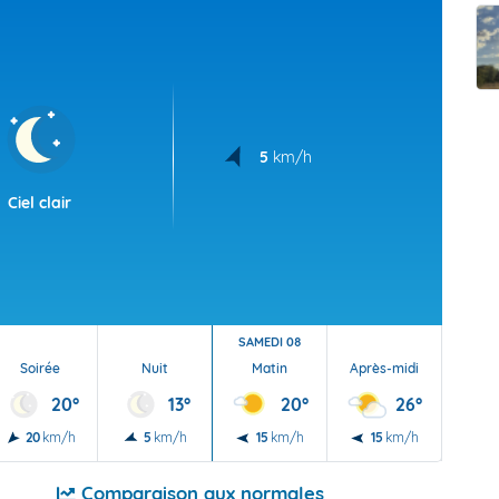
t Futuna
oid
5
km/h
Ciel clair
SAMEDI 08
Soirée
Nuit
Matin
Après-midi
Soi
20°
13°
20°
26°
20
km/h
5
km/h
15
km/h
15
km/h
10
Comparaison aux normales