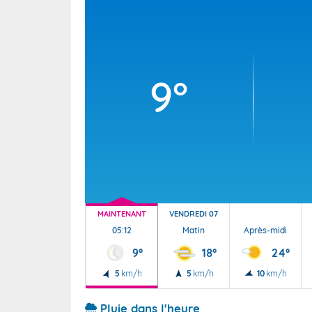
Wallis e
Grand fr
9°
MAINTENANT
VENDREDI 07
05:12
Matin
Après-midi
9°
18°
24°
5
km/h
5
km/h
10
km/h
Pluie dans l'heure