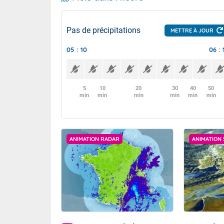
Pas de précipitations
METTRE À JOUR
05 : 10
06 : 
5
10
20
30
40
50
min
min
min
min
min
min
ANIMATION RADAR
ANIMATION 