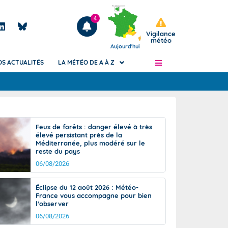
4
Vigilance
météo
Aujourd'hui
OS ACTUALITÉS
LA MÉTÉO DE A À Z
Articles
ngers
Feux de forêts : danger élevé à très
Phénomènes dangereux de J+2 à J+7
élevé persistant près de la
civile
Méditerranée, plus modéré sur le
Avertissement pluies intenses à l'échelle
reste du pays
des communes (Apic)
és
06/08/2026
Bulletins Marine
ateur de
Bulletins d'estimation du risque
Éclipse du 12 août 2026 : Météo-
d'avalanche
France vous accompagne pour bien
-pompier
l'observer
Météo des forêts
06/08/2026
Vigicrues