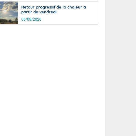
Retour progressif de la chaleur à
partir de vendredi
06/08/2026
rée
Nuit
22°
16°
km/h
5
km/h