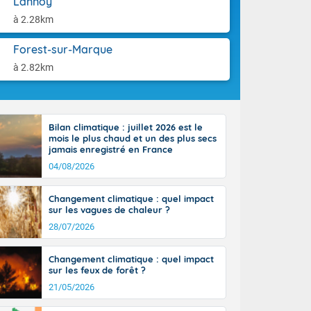
Lannoy
ttoral l'après-
aison.
n général, 14
à 2.28km
r
sse, il fait
Forest-sur-Marque
ouvent 30 à 35
à 2.82km
Bilan climatique : juillet 2026 est le
mois le plus chaud et un des plus secs
jamais enregistré en France
04/08/2026
Changement climatique : quel impact
sur les vagues de chaleur ?
28/07/2026
Changement climatique : quel impact
sur les feux de forêt ?
21/05/2026