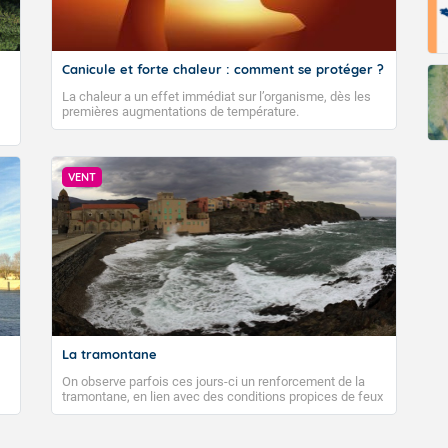
Canicule et forte chaleur : comment se protéger ?
La chaleur a un effet immédiat sur l’organisme, dès les
premières augmentations de température.
VENT
La tramontane
On observe parfois ces jours-ci un renforcement de la
tramontane, en lien avec des conditions propices de feux
de forêt. Mais qu'est-ce que la tramontane ? Quelles sont
ses caractéristiques ? La tramontane est un vent
turbulent soufflant de secteur nord-ouest à nord, ou ouest