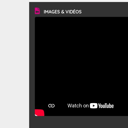
vitesse moyenne de 50 km/h et atteindre 80 à 100 km/h
en rafales, parfois davantage. Il parcourt la basse vallée
du Rhône et la Provence et envahit le littoral
IMAGES & VIDÉOS
méditerranéen à partir de la Camargue.