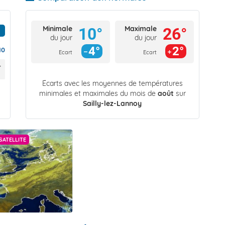
Minimale
Maximale
10°
26°
du jour
du jour
4°
2°
10
Ecart
Ecart
Écarts avec les moyennes de températures
minimales et maximales du mois de
août
sur
Sailly-lez-Lannoy
SATELLITE