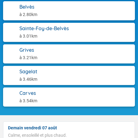
Belvès
à 2.80km
Sainte-Foy-de-Belvès
à 3.01km
Grives
à 3.21km
Sagelat
à 3.46km
Carves
à 3.54km
Demain vendredi 07 août
Calme, ensoleillé et plus chaud.