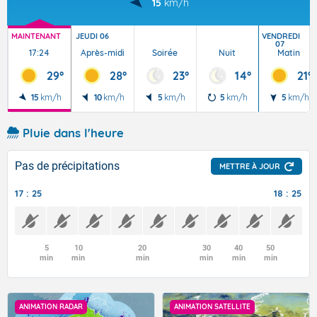
15
km/h
MAINTENANT
JEUDI 06
VENDREDI
07
17:24
Après-midi
Soirée
Nuit
Matin
29°
28°
23°
14°
21°
15
km/h
10
km/h
5
km/h
5
km/h
5
km/h
Pluie dans l'heure
Pas de précipitations
METTRE À JOUR
17 : 25
18 : 25
5
10
20
30
40
50
min
min
min
min
min
min
ANIMATION RADAR
ANIMATION SATELLITE