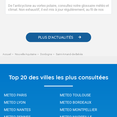
De l’anticyclone au vortex polaire, consultez notre glossaire météo et
climat. Non exhaustif, il est mis à jour régulièrement, au fil de nos
publications. Vous y trouverez également des liens utiles vers nos
contenus pédagogiques concernant les phénomènes
météorologiques et des informations scientifiques sur le
changement climatique.
PLUS D'ACTUALITÉS
Accueil
Nouvelle Aquitaine
Dordogne
Saint-Amand-de-Belvès
Top 20 des villes les plus consultées
METEO PARIS
METEO TOULOUSE
METEO LYON
METEO BORDEAUX
METEO NANTES
METEO MONTPELLIER
METEO RENNES
METEO MARSEILLE