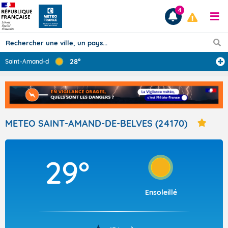
4
28°
Saint-Amand-de-
...
Prévisions
TOUS LES RÉSULTATS
METEO SAINT-AMAND-DE-BELVES (24170)
Articles
29°
Ensoleillé