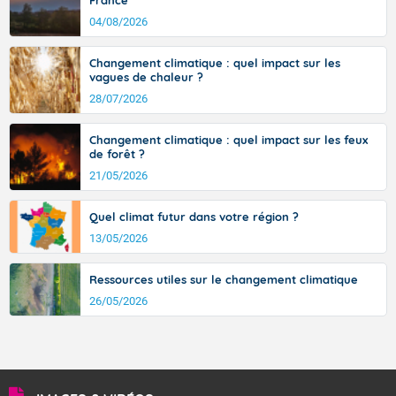
France
signifiant au-delà des monts, en allusion aux régions montagneuses
d’où provient ce vent.
04/08/2026
Changement climatique : quel impact sur les
vagues de chaleur ?
28/07/2026
Changement climatique : quel impact sur les feux
de forêt ?
21/05/2026
Quel climat futur dans votre région ?
13/05/2026
Ressources utiles sur le changement climatique
26/05/2026