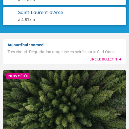
Saint-Laurent-d'Arce
à 4.81km
Aujourd'hui : samedi
Très chaud. Dégradation orageuse en soirée par le Sud-Ouest
LIRE LE BULLETIN
INFOS MÉTÉO