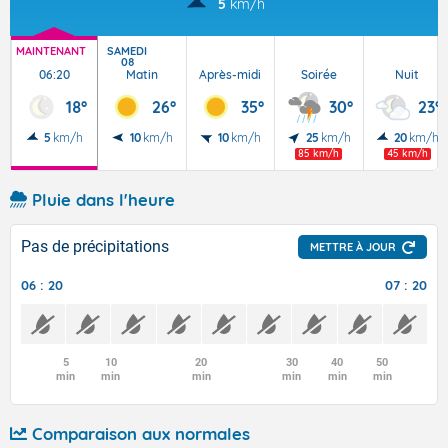
5
km/h
MAINTENANT
SAMEDI
08
06:20
Matin
Après-midi
Soirée
Nuit
18°
26°
35°
30°
23°
5
km/h
10
km/h
10
km/h
25
km/h
20
km/h
85 km/h
45 km/h
Pluie dans l'heure
Pas de précipitations
METTRE À JOUR
06 : 20
07 : 20
5
10
20
30
40
50
min
min
min
min
min
min
Comparaison aux normales