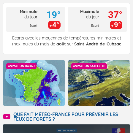
Minimale
Maximale
19°
37°
du jour
du jour
4°
9°
Ecart
Ecart
Écarts avec les moyennes de températures minimales et
maximales du mois de
août
sur
Saint-André-de-Cubzac
ANIMATION RADAR
ANIMATION SATELLITE
QUE FAIT MÉTÉO-FRANCE POUR PRÉVENIR LES
FEUX DE FORÊTS ?