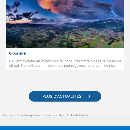
Glossaire
De l’anticyclone au vortex polaire, consultez notre glossaire météo et
climat. Non exhaustif, il est mis à jour régulièrement, au fil de nos
publications. Vous y trouverez également des liens utiles vers nos
contenus pédagogiques concernant les phénomènes
météorologiques et des informations scientifiques sur le
changement climatique.
PLUS D'ACTUALITÉS
Accueil
Nouvelle Aquitaine
Gironde
Saint-André-de-Cubzac