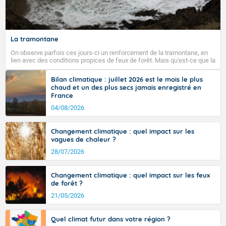
Fermer
La tramontane
On observe parfois ces jours-ci un renforcement de la tramontane, en
lien avec des conditions propices de feux de forêt. Mais qu'est-ce que la
tramontane ? Quelles sont ses caractéristiques ? La tramontane est un
vent turbulent soufflant de secteur nord-ouest à nord, ou ouest à nord-
Bilan climatique : juillet 2026 est le mois le plus
ouest, dans un secteur qui part du Roussillon à la vallée de l’Aude et à
chaud et un des plus secs jamais enregistré en
l’ouest de l’Hérault. L’étymologie de ce vent vient du latin trasmontanus,
France
signifiant au-delà des monts, en allusion aux régions montagneuses
d’où provient ce vent.
04/08/2026
Changement climatique : quel impact sur les
vagues de chaleur ?
28/07/2026
Changement climatique : quel impact sur les feux
de forêt ?
21/05/2026
Quel climat futur dans votre région ?