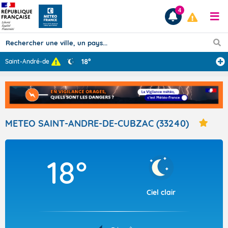
4
18°
Saint-André-de-
...
Prévisions
TOUS LES RÉSULTATS
METEO SAINT-ANDRE-DE-CUBZAC (33240)
Articles
18°
Ciel clair