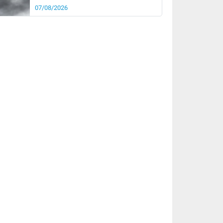
07/08/2026
it
20°
km/h