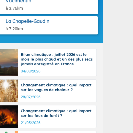
Voulmentin
aison.
n peu moins
à 3.76km
t 25 à 30
0 à 35 degrés
La Chapelle-Gaudin
rranéen.
à 7.20km
Bilan climatique : juillet 2026 est le
-France jusque
mois le plus chaud et un des plus secs
sur la Corse.
jamais enregistré en France
des Pyrénées,
04/08/2026
. En marge de
rection de la
Changement climatique : quel impact
di. En soirée,
sur les vagues de chaleur ?
 sur
e thermomètre
28/07/2026
squ'à 22 à 24,
culier, sur le
Changement climatique : quel impact
, hors côtes
sur les feux de forêt ?
nt 38 ou 39
21/05/2026