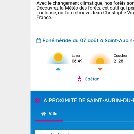
Avec le changement climatique, nos forêts sont
Découvrez la Météo des forêts, cet outil qui pe
Toulouse, où l'on retrouve Jean-Christophe Vi
France.
Ephéméride du 07 août à Saint-Aubin-
Voici les tem
Lever
Coucher
06:49
21:28
: 18/25 Paris
Clermont-Fd :
Limoges : 21/
Gaétan
Lille : 18/26
TENDANCE P
Cet après-mi
Pour la sema
A PROXIMITÉ DE SAINT-AUBIN-DU-
Calme, enso
Au niveau du 
températures 
Ville
La journée s'
territoire. Se
Tendance des
chaîne des Py
2026 :
mistral souff