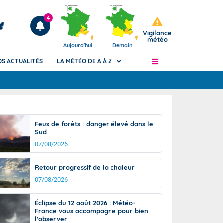
4
Vigilance
météo
Aujourd'hui
Demain
OS ACTUALITÉS
LA MÉTÉO DE A À Z
Articles
ngers
Feux de forêts : danger élevé dans le
Phénomènes dangereux de J+2 à J+7
Sud
civile
Avertissement pluies intenses à l'échelle
07/08/2026
des communes (Apic)
és
Bulletins Marine
Retour progressif de la chaleur
ateur de
Bulletins d'estimation du risque
07/08/2026
d'avalanche
-pompier
Météo des forêts
Éclipse du 12 août 2026 : Météo-
France vous accompagne pour bien
Vigicrues
l'observer