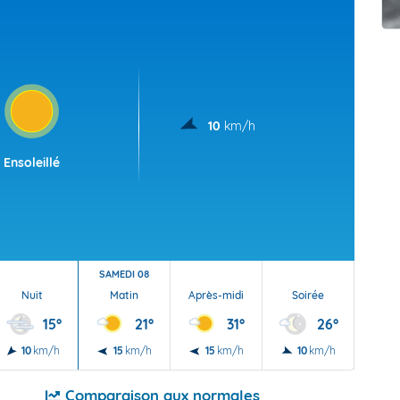
t Futuna
oid
10
km/h
Ensoleillé
SAMEDI 08
Nuit
Matin
Après-midi
Soirée
Nu
15°
21°
31°
26°
10
km/h
15
km/h
15
km/h
10
km/h
5
Comparaison aux normales