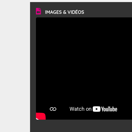
vitesse moyenne de 50 km/h et atteindre 80 à 100 km/h
en rafales, parfois davantage. Il parcourt la basse vallée
du Rhône et la Provence et envahit le littoral
IMAGES & VIDÉOS
méditerranéen à partir de la Camargue.