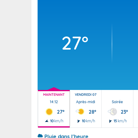
Wallis e
Grand fr
27°
MAINTENANT
VENDREDI 07
14:12
Après-midi
Soirée
27°
28°
23°
10
km/h
10
km/h
15
km/h
Pluie dans l'heure