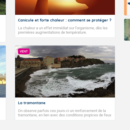
Fermer
Canicule et forte chaleur : comment se protéger ?
La chaleur a un effet immédiat sur l’organisme, dès les
premières augmentations de température.
VENT
La tramontane
On observe parfois ces jours-ci un renforcement de la
tramontane, en lien avec des conditions propices de feux
de forêt. Mais qu'est-ce que la tramontane ? Quelles sont
ses caractéristiques ? La tramontane est un vent
turbulent soufflant de secteur nord-ouest à nord, ou ouest