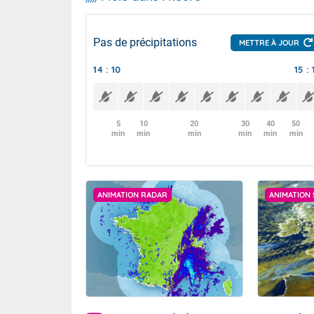
Pas de précipitations
METTRE À JOUR
14 : 10
15 : 
5
10
20
30
40
50
min
min
min
min
min
min
ANIMATION RADAR
ANIMATION 