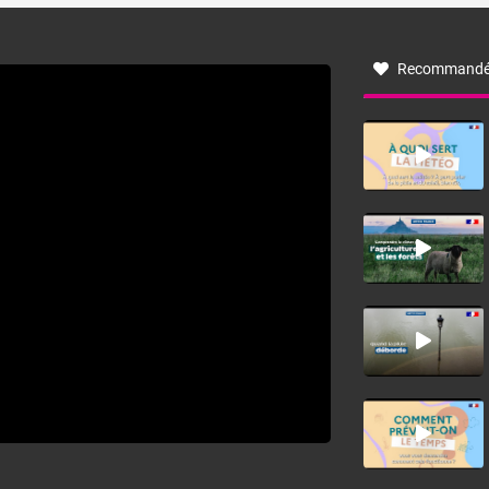
à nord-ouest, dans un secteur qui part du Roussillon à la
vallée de l’Aude et à l’ouest de l’Hérault. L’étymologie de
ce vent vient du latin trasmontanus, signifiant au-delà des
monts, en allusion aux régions montagneuses d’où
Recommandé
provient ce vent.