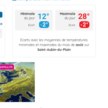
Minimale
Maximale
12°
28°
du jour
du jour
2°
2°
10
Ecart
Ecart
Écarts avec les moyennes de températures
minimales et maximales du mois de
août
sur
Saint-Aubin-du-Plain
SATELLITE