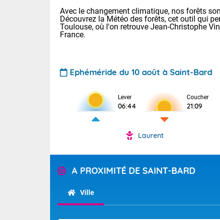
Avec le changement climatique, nos forêts sont
Découvrez la Météo des forêts, cet outil qui pe
Toulouse, où l'on retrouve Jean-Christophe Vi
France.
Ephéméride du 10 août à Saint-Bard
Voici les tem
Lever
Coucher
Lyon : 36 Bia
06:44
21:09
30 Nancy : 33
32 Lille : 27 
Laurent
Demain : lun
TENDANCE P
Forte chale
Pour la sema
A PROXIMITÉ DE SAINT-BARD
En matinée, d
Les températu
sensible, auc
Alpes et la B
Ville
maritimes sur 
Tendance des
Flandres. Par
septembre 20
foyers orageu