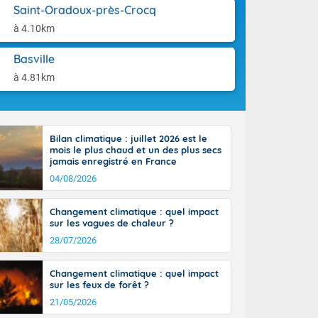
aison.
Saint-Oradoux-près-Crocq
rénées
cteur nord-
à 4.10km
, les rafales
end vers le
Basville
ent jusqu'à
à 4.81km
 25 degrés sur
, et jusqu'à
Bilan climatique : juillet 2026 est le
mois le plus chaud et un des plus secs
jamais enregistré en France
04/08/2026
Changement climatique : quel impact
sur les vagues de chaleur ?
28/07/2026
Changement climatique : quel impact
sur les feux de forêt ?
21/05/2026