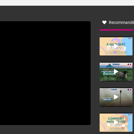
turbulent soufflant de secteur nord-ouest à nord, ou ouest
à nord-ouest, dans un secteur qui part du Roussillon à la
vallée de l’Aude et à l’ouest de l’Hérault. L’étymologie de
ce vent vient du latin trasmontanus, signifiant au-delà des
monts, en allusion aux régions montagneuses d’où
Recommandé
provient ce vent.