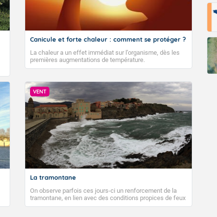
Canicule et forte chaleur : comment se protéger ?
La chaleur a un effet immédiat sur l’organisme, dès les
premières augmentations de température.
VENT
La tramontane
On observe parfois ces jours-ci un renforcement de la
tramontane, en lien avec des conditions propices de feux
de forêt. Mais qu'est-ce que la tramontane ? Quelles sont
ses caractéristiques ? La tramontane est un vent