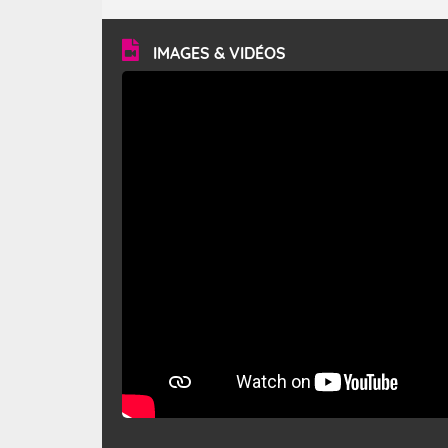
turbulent et généralement sec, pouvant souffler à une
vitesse moyenne de 50 km/h et atteindre 80 à 100 km/h
en rafales, parfois davantage. Il parcourt la basse vallée
du Rhône et la Provence et envahit le littoral
IMAGES & VIDÉOS
méditerranéen à partir de la Camargue.