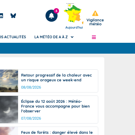
4
Vigilance
météo
Aujourd'hui
OS ACTUALITÉS
LA MÉTÉO DE A À Z
Articles
ngers
Retour progressif de la chaleur avec
Phénomènes dangereux de J+2 à J+7
un risque orageux ce week-end
civile
Avertissement pluies intenses à l'échelle
08/08/2026
des communes (Apic)
és
Bulletins Marine
Éclipse du 12 août 2026 : Météo-
France vous accompagne pour bien
ateur de
Bulletins d'estimation du risque
l'observer
d'avalanche
07/08/2026
-pompier
Météo des forêts
Vigicrues
Feux de forêts : danger élevé dans le