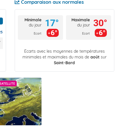
Comparaison aux normales
Minimale
Maximale
17°
30°
du jour
du jour
6°
6°
25
Ecart
Ecart
Écarts avec les moyennes de températures
minimales et maximales du mois de
août
sur
Saint-Bard
SATELLITE