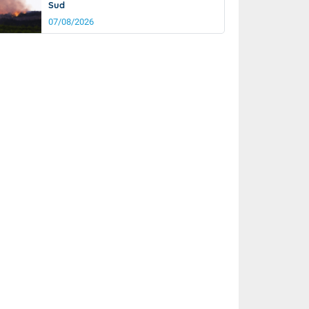
Sud
07/08/2026
rée
Nuit
23°
17°
km/h
5
km/h