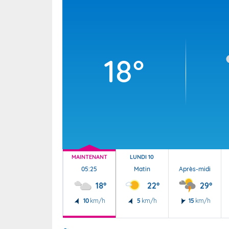
Wallis e
Grand fr
18°
MAINTENANT
LUNDI 10
05:25
Matin
Après-midi
18°
22°
29°
10
km/h
5
km/h
15
km/h