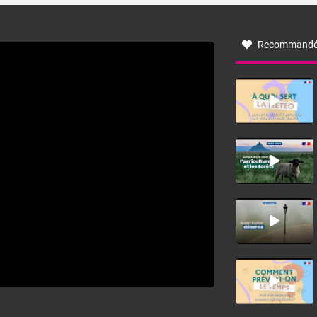
à nord-ouest, dans un secteur qui part du Roussillon à la
vallée de l’Aude et à l’ouest de l’Hérault. L’étymologie de
ce vent vient du latin trasmontanus, signifiant au-delà des
monts, en allusion aux régions montagneuses d’où
Recommandé
provient ce vent.