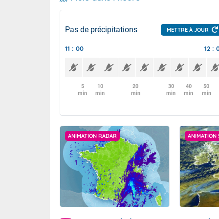
Pas de précipitations
METTRE À JOUR
11 : 00
12 : 
5
10
20
30
40
50
min
min
min
min
min
min
ANIMATION RADAR
ANIMATION 