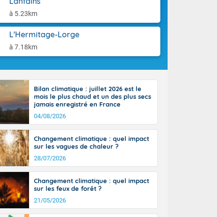
Lanfains
aison.
n peu moins
à 5.23km
t 25 à 30
0 à 35 degrés
L'Hermitage-Lorge
rranéen.
à 7.18km
Bilan climatique : juillet 2026 est le
-France jusque
mois le plus chaud et un des plus secs
sur la Corse.
jamais enregistré en France
des Pyrénées,
04/08/2026
. En marge de
rection de la
Changement climatique : quel impact
di. En soirée,
sur les vagues de chaleur ?
 sur
e thermomètre
28/07/2026
squ'à 22 à 24,
culier, sur le
Changement climatique : quel impact
, hors côtes
sur les feux de forêt ?
nt 38 ou 39
21/05/2026