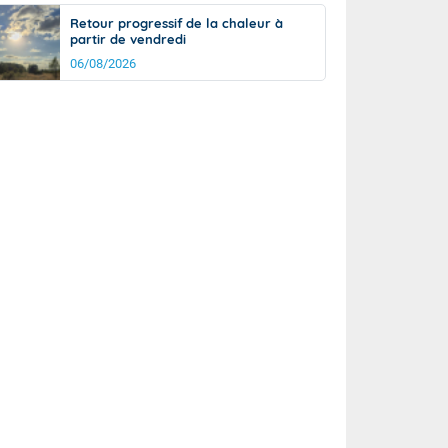
Retour progressif de la chaleur à
partir de vendredi
06/08/2026
rée
Nuit
22°
18°
km/h
5
km/h