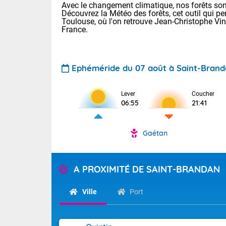
Avec le changement climatique, nos forêts sont
Découvrez la Météo des forêts, cet outil qui pe
Toulouse, où l'on retrouve Jean-Christophe Vi
France.
Ephéméride du 07 août à Saint-Bran
Voici les tem
Lever
Coucher
06:55
21:41
: 18/25 Paris
Clermont-Fd :
Limoges : 21/
Gaétan
Lille : 18/26
TENDANCE P
Cet après-mi
Pour la sema
A PROXIMITÉ DE SAINT-BRANDAN
Calme, enso
Cette semain
temps devrait 
Ville
Port
La journée s'
territoire. Se
Tendance des
chaîne des Py
2026 :
mistral souff