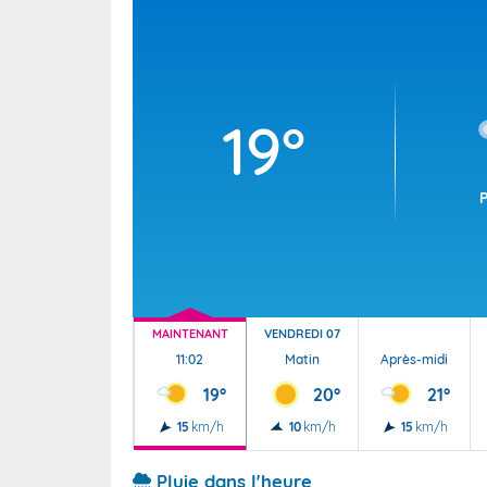
Wallis e
Grand fr
19°
MAINTENANT
VENDREDI 07
11:02
Matin
Après-midi
19°
20°
21°
15
km/h
10
km/h
15
km/h
Pluie dans l'heure