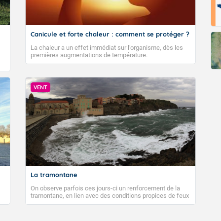
Fermer
Canicule et forte chaleur : comment se protéger ?
La chaleur a un effet immédiat sur l’organisme, dès les
premières augmentations de température.
VENT
La tramontane
On observe parfois ces jours-ci un renforcement de la
tramontane, en lien avec des conditions propices de feux
de forêt. Mais qu'est-ce que la tramontane ? Quelles sont
ses caractéristiques ? La tramontane est un vent
turbulent soufflant de secteur nord-ouest à nord, ou ouest