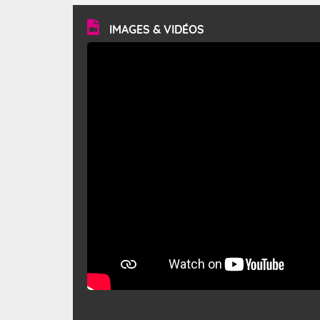
vitesse moyenne de 50 km/h et atteindre 80 à 100 km/h
en rafales, parfois davantage. Il parcourt la basse vallée
du Rhône et la Provence et envahit le littoral
IMAGES & VIDÉOS
méditerranéen à partir de la Camargue.