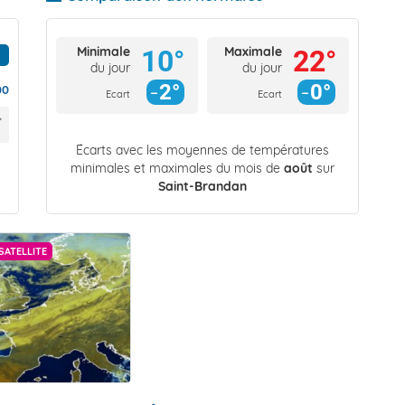
Minimale
Maximale
10°
22°
du jour
du jour
2°
0°
00
Ecart
Ecart
Écarts avec les moyennes de températures
minimales et maximales du mois de
août
sur
Saint-Brandan
SATELLITE