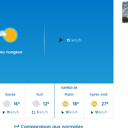
t Futuna
oid
15
km/h
Peu nuageux
SAMEDI 08
Soirée
Nuit
Matin
Après-midi
Soi
16°
12°
18°
27°
15
km/h
5
km/h
10
km/h
10
km/h
10
Comparaison aux normales