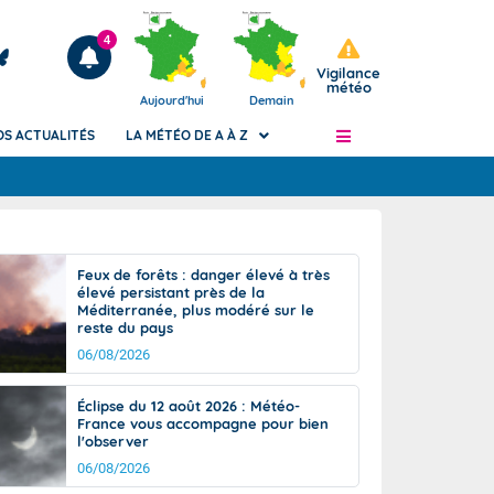
4
Vigilance
météo
Aujourd'hui
Demain
OS ACTUALITÉS
LA MÉTÉO DE A À Z
Articles
ngers
Feux de forêts : danger élevé à très
Phénomènes dangereux de J+2 à J+7
élevé persistant près de la
civile
Méditerranée, plus modéré sur le
Avertissement pluies intenses à l'échelle
reste du pays
des communes (Apic)
és
06/08/2026
Bulletins Marine
ateur de
Bulletins d'estimation du risque
Éclipse du 12 août 2026 : Météo-
d'avalanche
France vous accompagne pour bien
-pompier
l'observer
Météo des forêts
06/08/2026
Vigicrues