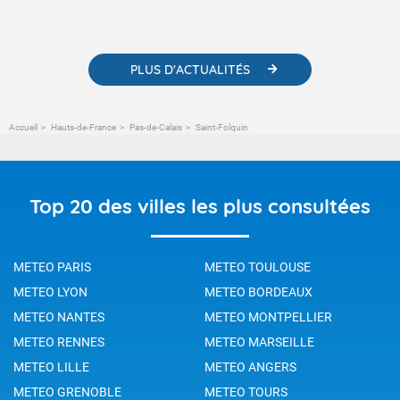
contenus pédagogiques concernant les phénomènes
météorologiques et des informations scientifiques sur le
changement climatique.
PLUS D'ACTUALITÉS
Accueil
Hauts-de-France
Pas-de-Calais
Saint-Folquin
Top 20 des villes les plus consultées
METEO PARIS
METEO TOULOUSE
METEO LYON
METEO BORDEAUX
METEO NANTES
METEO MONTPELLIER
METEO RENNES
METEO MARSEILLE
METEO LILLE
METEO ANGERS
METEO GRENOBLE
METEO TOURS