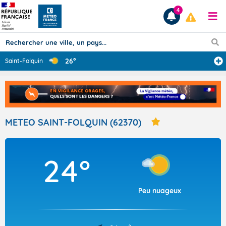
4
26°
Saint-Folquin
Prévisions
TOUS LES RÉSULTATS
METEO SAINT-FOLQUIN (62370)
Articles
24°
Peu nuageux