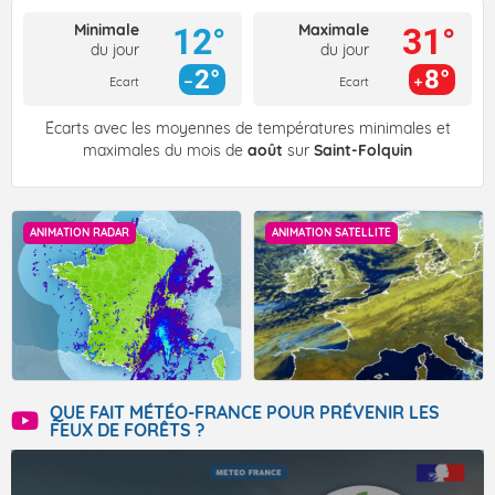
Minimale
Maximale
12°
31°
du jour
du jour
2°
8°
Ecart
Ecart
Écarts avec les moyennes de températures minimales et
maximales du mois de
août
sur
Saint-Folquin
ANIMATION RADAR
ANIMATION SATELLITE
QUE FAIT MÉTÉO-FRANCE POUR PRÉVENIR LES
FEUX DE FORÊTS ?