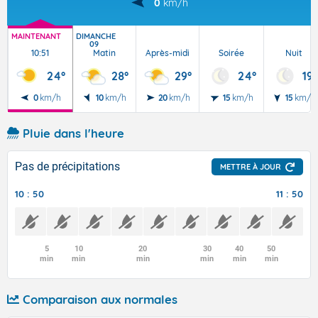
0
km/h
MAINTENANT
DIMANCHE
09
10:51
Matin
Après-midi
Soirée
Nuit
24°
28°
29°
24°
19°
0
km/h
10
km/h
20
km/h
15
km/h
15
km/h
Pluie dans l'heure
Pas de précipitations
METTRE À JOUR
10 : 50
11 : 50
5
10
20
30
40
50
min
min
min
min
min
min
Comparaison aux normales