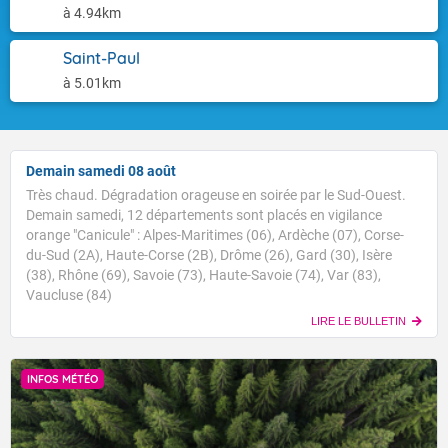
à 4.94km
Saint-Paul
à 5.01km
Demain samedi 08 août
Très chaud. Dégradation orageuse en soirée par le Sud-Ouest.
Demain samedi, 12 départements sont placés en vigilance
orange "Canicule" : Alpes-Maritimes (06), Ardèche (07), Corse-
du-Sud (2A), Haute-Corse (2B), Drôme (26), Gard (30), Isère
(38), Rhône (69), Savoie (73), Haute-Savoie (74), Var (83),
Vaucluse (84)
LIRE LE BULLETIN
INFOS MÉTÉO