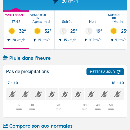
20
km/h
MAINTENANT
VENDREDI
SAMEDI
07
08
17:42
Après-midi
Soirée
Nuit
Matin
32°
32°
25°
19°
25°
20
km/h
15
km/h
15
km/h
10
km/h
5
km/h
Pluie dans l'heure
Pas de précipitations
METTRE À JOUR
17 : 40
18 : 40
5
10
20
30
40
50
min
min
min
min
min
min
Comparaison aux normales