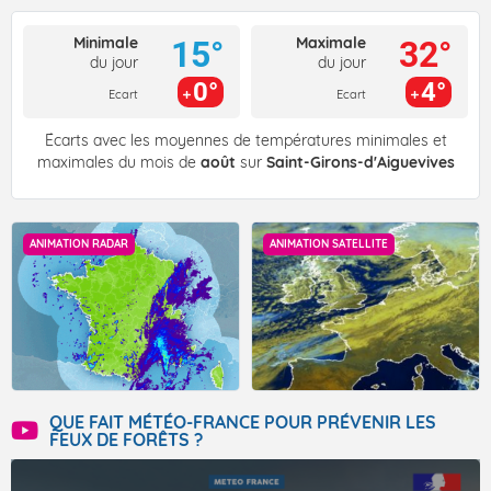
Minimale
Maximale
15°
32°
du jour
du jour
0°
4°
Ecart
Ecart
Écarts avec les moyennes de températures minimales et
maximales du mois de
août
sur
Saint-Girons-d'Aiguevives
ANIMATION RADAR
ANIMATION SATELLITE
QUE FAIT MÉTÉO-FRANCE POUR PRÉVENIR LES
FEUX DE FORÊTS ?