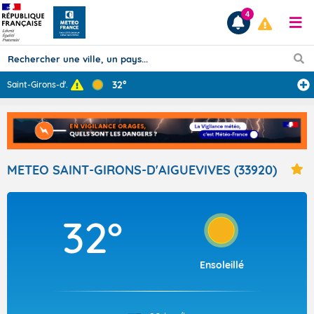
4
32°
Saint-Girons-d'
...
Prévisions
TOUS LES RÉSULTATS
METEO SAINT-GIRONS-D'AIGUEVIVES (33920)
Articles
32°
Ensoleillé